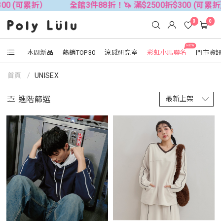
 (可累折）
全館3件88折！🦄 滿$2500折$300 (可累折）
0
0
NEW
本周新品
熱銷TOP30
涼感研究室
彩虹小馬聯名
門市資
首頁
UNISEX
進階篩選