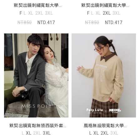
默契出鏡刺繡寬鬆大學
默契出鏡刺繡寬鬆大學
TEE(unisex)
TEE(unisex)
F
L
XL
2XL
3XL
F
L
XL
2XL
3XL
NT.850
NTD.417
NT.850
NTD.417
默契出鏡寬鬆無領西裝外套
風格無設限寬鬆大學
(unisex) MISS
TEE(unisex)(美美聯名)
L
XL
2XL
3XL
L
XL
2XL
3XL