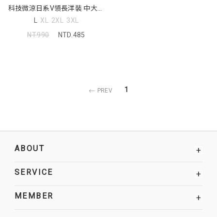
科技微涼日系V領長洋裝 中大尺
碼洋裝
L
XL
2XL
3XL
NT.990
NTD.485
1
PREV
ABOUT
+
SERVICE
+
MEMBER
+