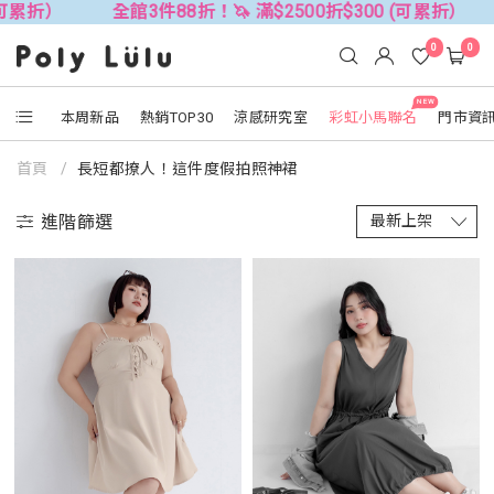
(可累折）
全館3件88折！🦄 滿$2500折$300 (可累折）
0
0
NEW
本周新品
熱銷TOP30
涼感研究室
彩虹小馬聯名
門市資
首頁
長短都撩人！這件度假拍照神裙
進階篩選