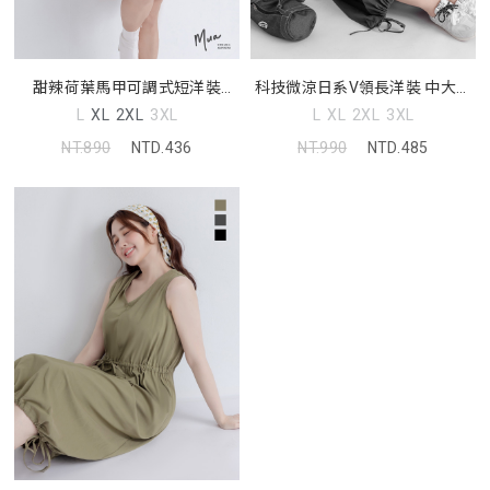
甜辣荷葉馬甲可調式短洋裝
科技微涼日系V領長洋裝 中大尺
MUA! 中大尺碼洋裝
碼洋裝
L
XL
2XL
3XL
L
XL
2XL
3XL
NT.890
NTD.436
NT.990
NTD.485