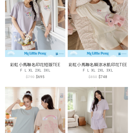
彩虹小馬聯名印花短版TEE
彩虹小馬聯名瞬涼冰肌印花TEE
F
L
XL
2XL
3XL
F
L
XL
2XL
3XL
$790
$695
$850
$748