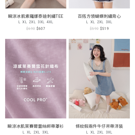
瞬涼冰肌索羅娜泰迪刺繡TEE
百搭方領蝴蝶刺繡背心
L
XL
2XL
3XL
4XL
L
XL
2XL
3XL
$690
$607
$590
$519
瞬涼冰肌萊賽爾蕾絲綁帶罩衫
條紋假兩件牛仔吊帶洋裝
L
XL
2XL
3XL
L
XL
2XL
3XL