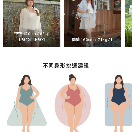
空空 170cm / 82kg
上身2XL 下身XL
蘭蘭 160cm / 71kg / L
不同身形挑選建議