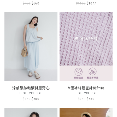
$750
$660
$1190
$1047
涼感皺皺鬆緊雙層背心
V領冰絲鏤空針織外套
L
XL
2XL
3XL
L
XL
2XL
3XL
$750
$660
$750
$660