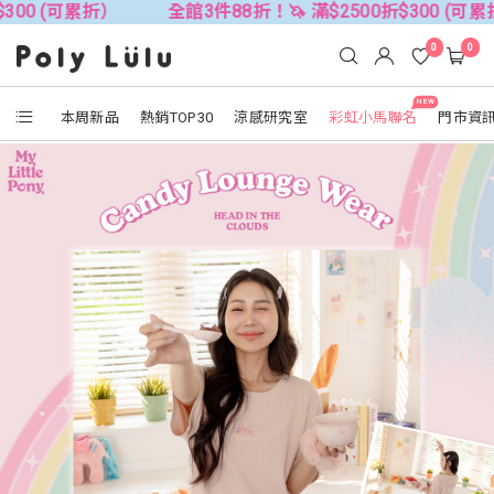
折）
全館3件88折！🦄 滿$2500折$300 (可累折）
全
0
0
NEW
本周新品
熱銷TOP30
涼感研究室
彩虹小馬聯名
門市資