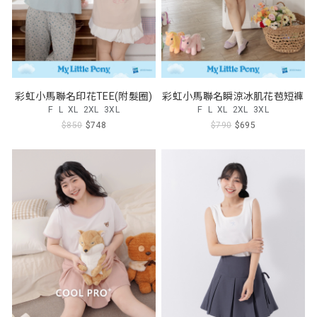
彩虹小馬聯名印花TEE(附髮圈)
彩虹小馬聯名瞬涼冰肌花苞短褲
F
L
XL
2XL
3XL
F
L
XL
2XL
3XL
$850
$748
$790
$695