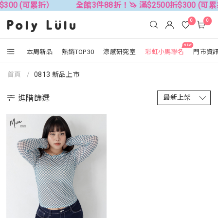
$300 (可累折）
全館3件88折！🦄 滿$2500折$300 (可
0
0
NEW
本周新品
熱銷TOP30
涼感研究室
彩虹小馬聯名
門市資
首頁
0813 新品上市
進階篩選