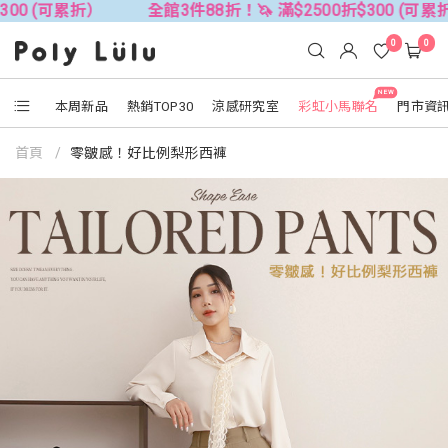
0 (可累折）
全館3件88折！🦄 滿$2500折$300 (可累折）
0
0
NEW
本周新品
熱銷TOP30
涼感研究室
彩虹小馬聯名
門市資
首頁
零皺感！好比例梨形西褲