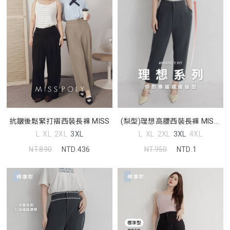
抗皺後鬆緊打褶西裝長褲 MISS
(梨型)理想高腰西裝長褲 MISS.
中大尺碼褲子
L
XL
2XL
3XL
L
XL
2XL
3XL
4XL
NT.890
NTD.436
NT.950
NTD.1