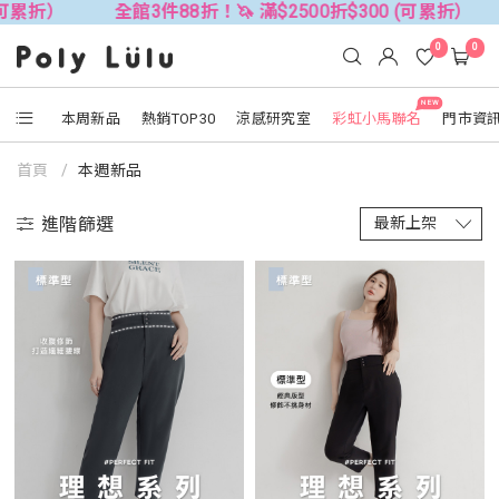
全館3件88折！🦄 滿$2500折$300 (可累折）
全館3件88
0
0
NEW
本周新品
熱銷TOP30
涼感研究室
彩虹小馬聯名
門市資
首頁
本週新品
進階篩選