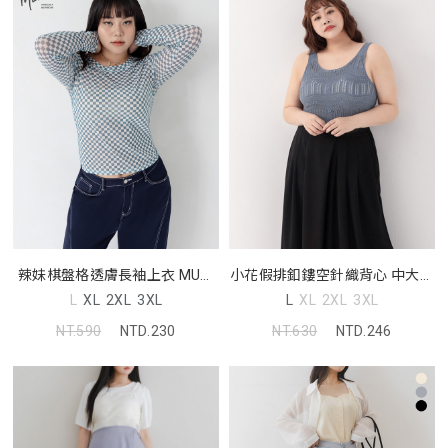
辣妹棋盤格透膚長袖上衣 MUA!
小花假排釦鏤空針織背心 中大尺
中大尺碼上衣
碼上衣
L
XL
2XL
3XL
L
XL
2XL
3XL
NT.590
NTD.230
NT.630
NTD.246