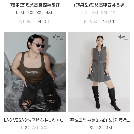
(蘋果型)理想高腰西裝長褲
(蘋果型)理想高腰西裝長褲
MISS. 中大尺碼褲子
MISS. 中大尺碼褲子
L
XL
2XL
3XL
4XL
L
XL
2XL
3XL
4XL
NT.950
NTD.1
NT.950
NTD.1
LAS VEGAS坑條背心 MUA! 中大
率性工裝拉鍊無袖洋裝(附腰帶)
尺碼上衣
MUA! 中大尺碼洋裝
L
XL
2XL
3XL
L
XL
2XL
3XL