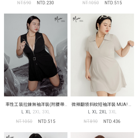
NT.590
NTD.230
NT.1050
NTD.515
率性工裝拉鍊無袖洋裝(附腰帶)
微辣翻領斜紋短袖洋裝 MUA! 中
MUA! 中大尺碼洋裝
大尺碼洋裝
L
XL
2XL
3XL
L
XL
2XL
3XL
NT.1050
NTD.515
NT.890
NTD.436