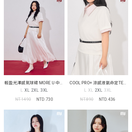
輕盈光澤感氣球裙 MORE U 中大
COOL PRO+ 涼感液氨命定TEE
尺碼裙子
MORE U 中大尺碼上衣
L
XL
2XL
3XL
L
XL
2XL
3XL
NT.1490
NTD.730
NT.890
NTD.436