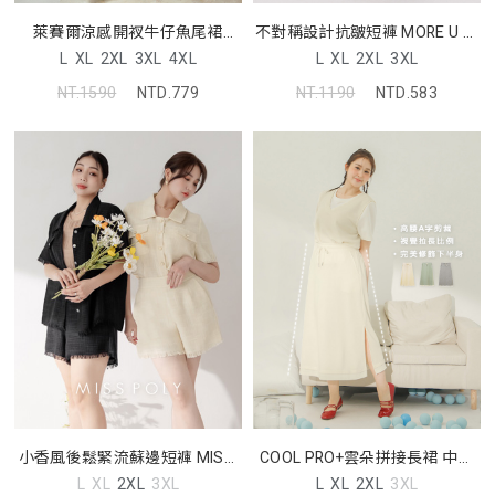
萊賽爾涼感開衩牛仔魚尾裙
不對稱設計抗皺短褲 MORE U 中
MORE U 中大尺碼裙子
大尺碼褲子
L
XL
2XL
3XL
4XL
L
XL
2XL
3XL
NT.1590
NTD.779
NT.1190
NTD.583
COOL PRO+雲朵拼接長裙 中大
小香風後鬆緊流蘇邊短褲 MISS.
尺碼裙子
中大尺碼褲子
L
XL
2XL
3XL
L
XL
2XL
3XL