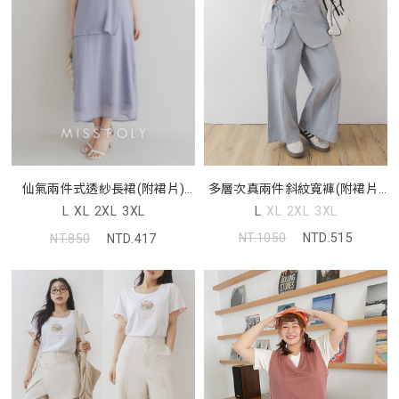
多層次真兩件斜紋寬褲(附裙片)
仙氣兩件式透紗長裙(附裙片)
中大尺碼褲子
MISS. 中大尺碼裙子
L
XL
2XL
3XL
L
XL
2XL
3XL
NT.1050
NTD.515
NT.850
NTD.417