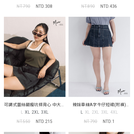
NT.890
NTD.436
NT.790
NTD.308
可調式蕾絲顯瘦坑條背心 中大尺
辣妹車線A字牛仔短裙(附褲)
碼上衣
MUA! 中大尺碼裙子
L
XL
2XL
3XL
L
XL
2XL
3XL
4XL
NT.550
NTD.215
NT.790
NTD.1