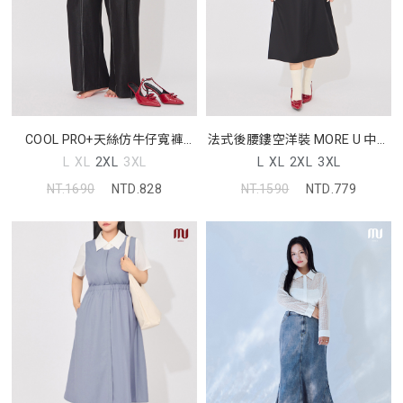
COOL PRO+天絲仿牛仔寬褲
法式後腰鏤空洋裝 MORE U 中大
MORE U 中大尺碼褲子
尺碼洋裝
L
XL
2XL
3XL
L
XL
2XL
3XL
NT.1690
NTD.828
NT.1590
NTD.779