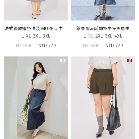
法式後腰鏤空洋裝 MORE U 中大
萊賽爾涼感開衩牛仔魚尾裙
尺碼洋裝
MORE U 中大尺碼裙子
L
XL
2XL
3XL
L
XL
2XL
3XL
4XL
NT.1590
NTD.779
NT.1590
NTD.779