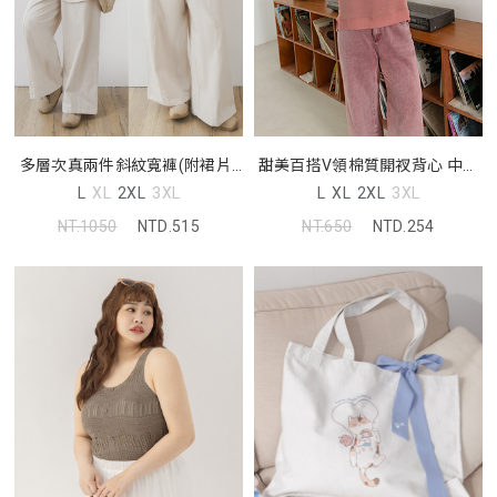
多層次真兩件斜紋寬褲(附裙片)
甜美百搭V領棉質開衩背心 中大
中大尺碼褲子
尺碼上衣
L
XL
2XL
3XL
L
XL
2XL
3XL
NT.1050
NTD.515
NT.650
NTD.254