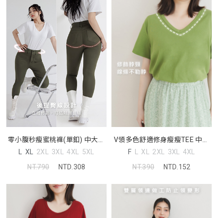
零小腹秒瘦蜜桃褲(單釦) 中大尺
V領多色舒適修身瘦瘦TEE 中大
碼褲子
尺碼上衣
L
XL
2XL
3XL
4XL
5XL
F
L
XL
2XL
3XL
4XL
NT.790
NTD.308
NT.390
NTD.152