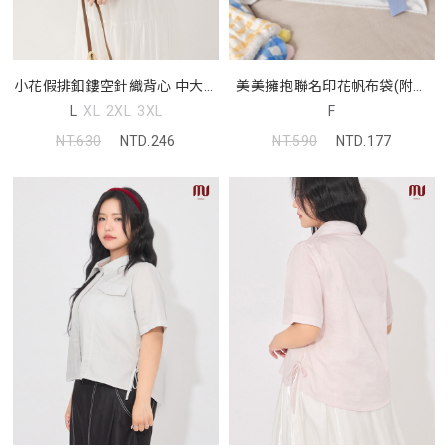
小花假排釦鏤空針織背心 中大尺
美美擁抱聯名印花帆布袋(附絲
碼上衣
巾)
L
XL
2XL
3XL
F
NT.630
NTD.246
NT.590
NTD.177