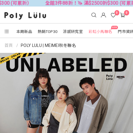
00 (可累折）
全館3件88折！🦄 滿$2500折$300 (可累折
0
0
NEW
本周新品
熱銷TOP30
涼感研究室
彩虹小馬聯名
門市資
首頁
POLY LULU | MEIMEI秋冬聯名