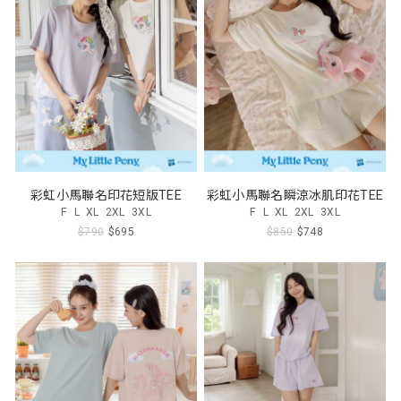
彩虹小馬聯名印花短版TEE
彩虹小馬聯名瞬涼冰肌印花TEE
F
L
XL
2XL
3XL
F
L
XL
2XL
3XL
$790
$695
$850
$748