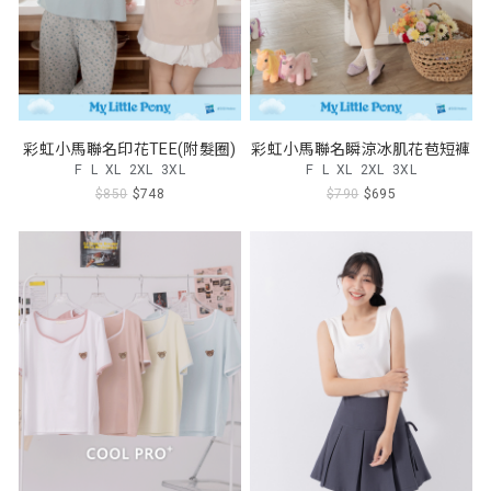
彩虹小馬聯名印花TEE(附髮圈)
彩虹小馬聯名瞬涼冰肌花苞短褲
F
L
XL
2XL
3XL
F
L
XL
2XL
3XL
$850
$748
$790
$695