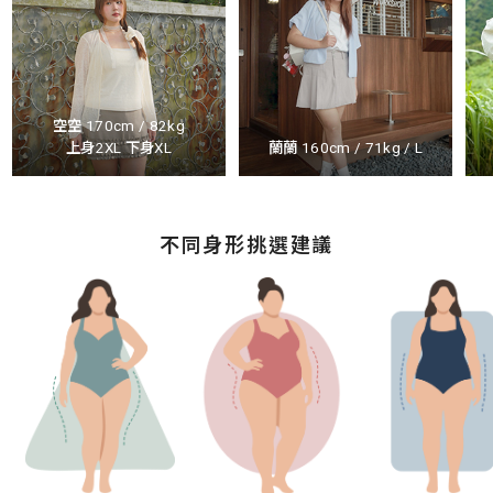
空空 170cm / 82kg
上身2XL 下身XL
蘭蘭 160cm / 71kg / L
不同身形挑選建議