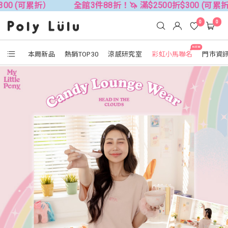
）
全館3件88折！🦄 滿$2500折$300 (可累折）
全館
0
0
NEW
本周新品
熱銷TOP30
涼感研究室
彩虹小馬聯名
門市資