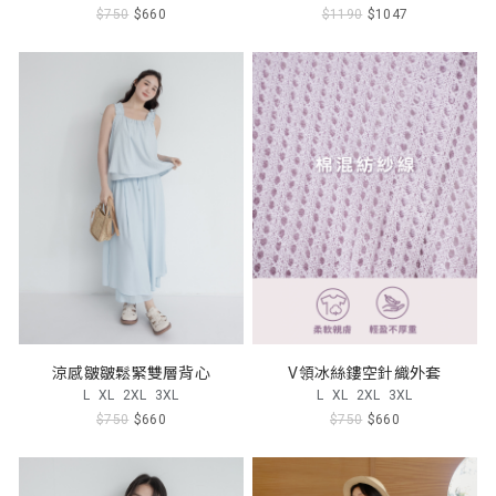
$750
$660
$1190
$1047
涼感皺皺鬆緊雙層背心
V領冰絲鏤空針織外套
L
XL
2XL
3XL
L
XL
2XL
3XL
$750
$660
$750
$660