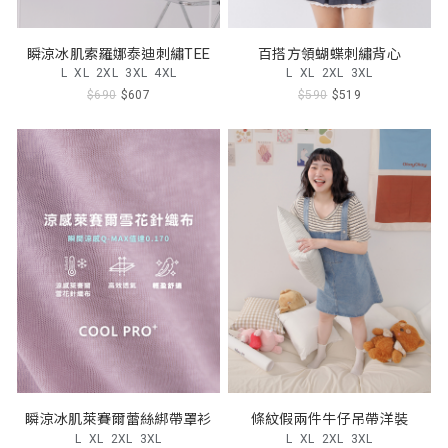
瞬涼冰肌索羅娜泰迪刺繡TEE
百搭方領蝴蝶刺繡背心
L
XL
2XL
3XL
4XL
L
XL
2XL
3XL
$690
$607
$590
$519
瞬涼冰肌萊賽爾蕾絲綁帶罩衫
條紋假兩件牛仔吊帶洋裝
L
XL
2XL
3XL
L
XL
2XL
3XL