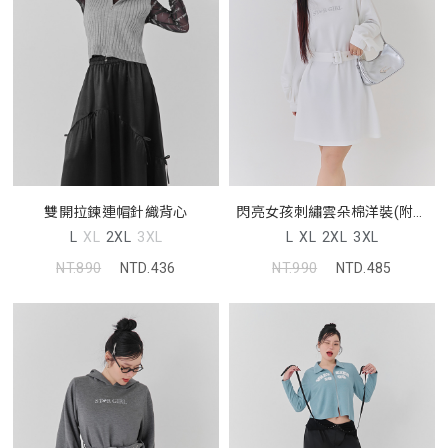
雙開拉鍊連帽針織背心
閃亮女孩刺繡雲朵棉洋裝(附腰
帶)
L
XL
2XL
3XL
L
XL
2XL
3XL
NT.890
NTD.436
NT.990
NTD.485