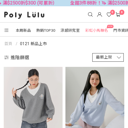
2500折$300 (可累折）
全館3件88折！🦄 滿$2500折$3
0
0
NEW
本周新品
熱銷TOP30
涼感研究室
彩虹小馬聯名
門市資
首頁
0121 新品上市
進階篩選