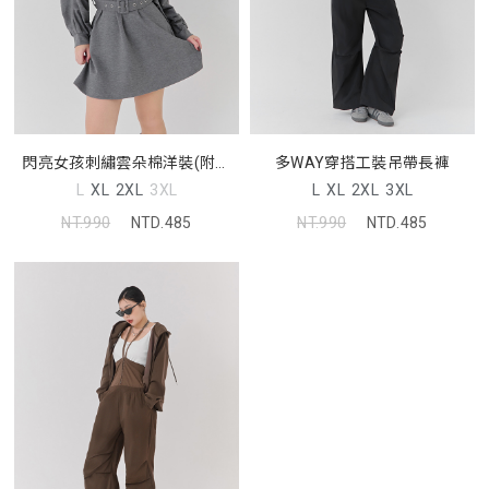
閃亮女孩刺繡雲朵棉洋裝(附腰
多WAY穿搭工裝吊帶長褲
帶)
L
XL
2XL
3XL
L
XL
2XL
3XL
NT.990
NTD.485
NT.990
NTD.485