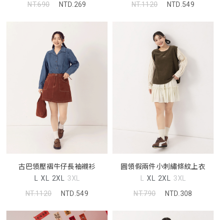
NT.690
NTD.269
NT.1120
NTD.549
古巴領壓褶牛仔長袖襯衫
圓領假兩件小刺繡條紋上衣
L
XL
2XL
3XL
L
XL
2XL
3XL
NT.1120
NTD.549
NT.790
NTD.308