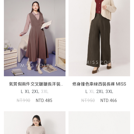
氣質假兩件交叉皺皺長洋裝
修身撞色車線西裝長褲 MISS
MISS
L
XL
2XL
3XL
L
XL
2XL
3XL
NT.990
NTD.485
NT.950
NTD.466