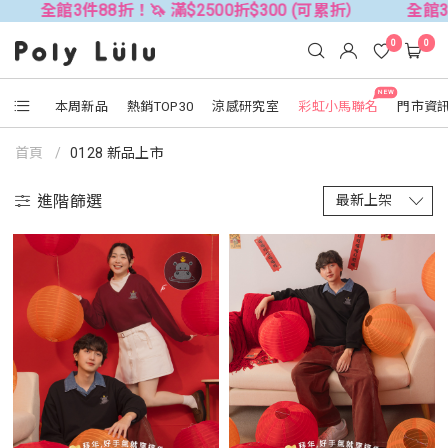
3件88折！🦄 滿$2500折$300 (可累折）
全館3件88折！
0
0
NEW
本周新品
熱銷TOP30
涼感研究室
彩虹小馬聯名
門市資
首頁
0128 新品上市
進階篩選