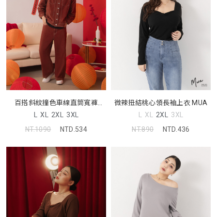
百搭斜紋撞色車線直筒寬褲
微辣扭結桃心領長袖上衣 MUA
(unisex)
L
XL
2XL
3XL
L
XL
2XL
3XL
NT.1090
NTD.534
NT.890
NTD.436