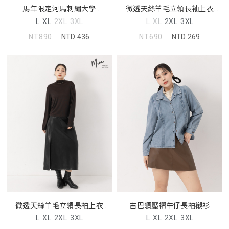
馬年限定河馬刺繡大學
微透天絲羊毛立領長袖上衣
TEE(unisex)
MUA
L
XL
2XL
3XL
L
XL
2XL
3XL
NT.890
NTD.436
NT.690
NTD.269
微透天絲羊毛立領長袖上衣
古巴領壓褶牛仔長袖襯衫
MUA
L
XL
2XL
3XL
L
XL
2XL
3XL