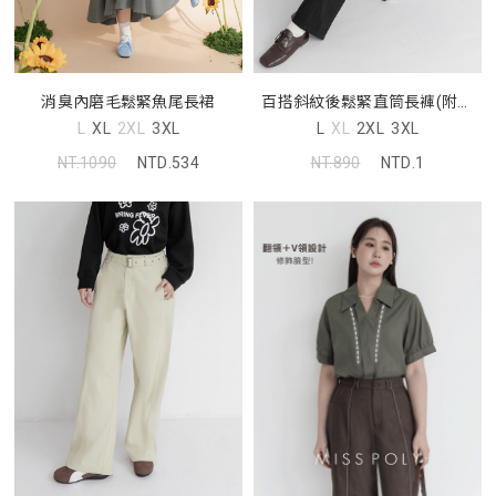
消臭內磨毛鬆緊魚尾長裙
百搭斜紋後鬆緊直筒長褲(附腰
帶)
L
XL
2XL
3XL
L
XL
2XL
3XL
NT.1090
NTD.534
NT.890
NTD.1