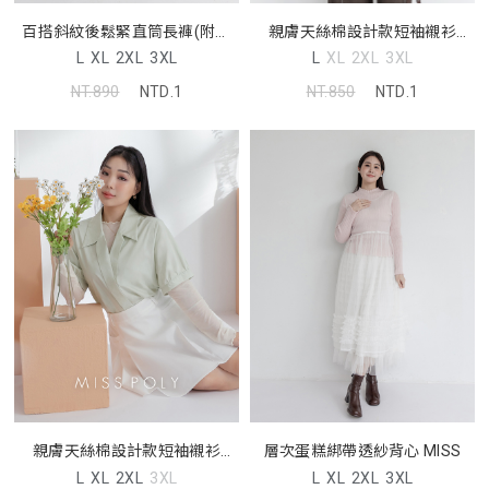
百搭斜紋後鬆緊直筒長褲(附腰
親膚天絲棉設計款短袖襯衫
帶)
MISS
L
XL
2XL
3XL
L
XL
2XL
3XL
NT.890
NTD.1
NT.850
NTD.1
親膚天絲棉設計款短袖襯衫
層次蛋糕綁帶透紗背心 MISS
MISS
L
XL
2XL
3XL
L
XL
2XL
3XL