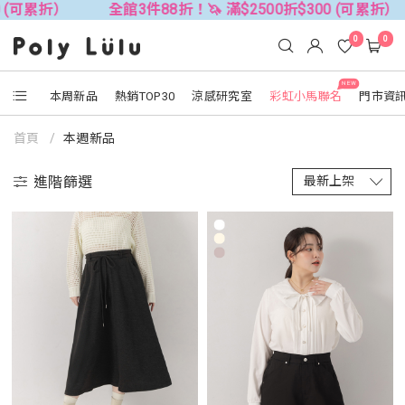
全館3件88折！🦄 滿$2500折$300 (可累折）
全館3件
0
0
NEW
本周新品
熱銷TOP30
涼感研究室
彩虹小馬聯名
門市資
首頁
本週新品
進階篩選