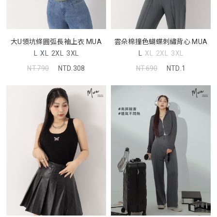
大U領坑條圓弧長袖上衣 MUA
雲朵棉撞色蝴蝶刺繡背心 MUA
L
XL
2XL
3XL
L
XL
2XL
3XL
NT.790
NTD.308
NT.690
NTD.1