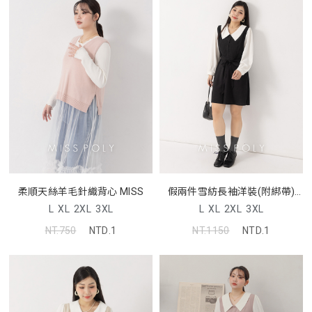
柔順天絲羊毛針織背心 MISS
假兩件雪紡長袖洋裝(附綁帶)
MISS
L
XL
2XL
3XL
L
XL
2XL
3XL
NT.750
NTD.1
NT.1150
NTD.1