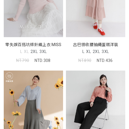
零失誤百搭坑條針織上衣 MISS
古巴領收腰抽繩蛋糕洋裝
L
XL
2XL
3XL
L
XL
2XL
3XL
NT.790
NTD.308
NT.890
NTD.436