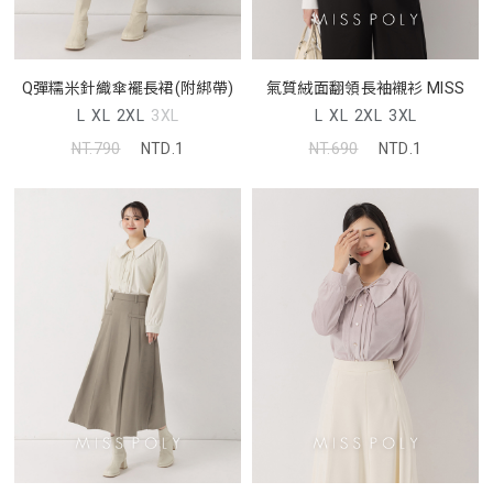
Q彈糯米針織傘襬長裙(附綁帶)
氣質絨面翻領長袖襯衫 MISS
L
XL
2XL
3XL
L
XL
2XL
3XL
NT.790
NTD.1
NT.690
NTD.1