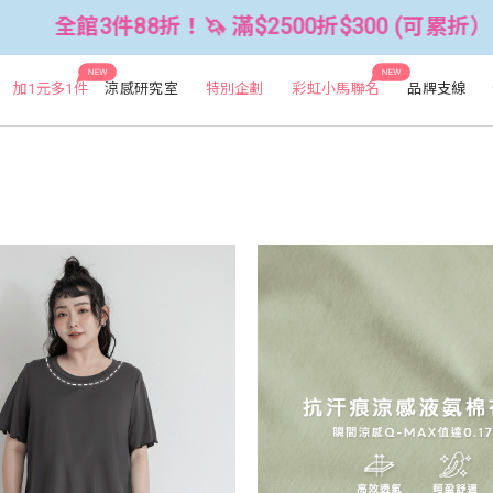
2500折$300 (可累折）
全館3件88折
NEW
NEW
加1元多1件
涼感研究室
特別企劃
彩虹小馬聯名
品牌支線