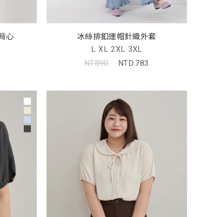
背心
冰絲排釦連帽針織外套
L
XL
2XL
3XL
NT.890
NTD.783