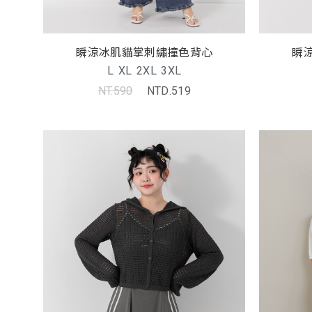
瞬涼冰肌貓掌刺繡撞色背心
瞬
L
XL
2XL
3XL
NT.590
NTD.519