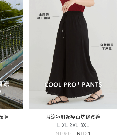
長褲
瞬涼冰肌顯瘦直坑條寬褲
L
L
XL
2XL
3XL
NT.950
NTD.1