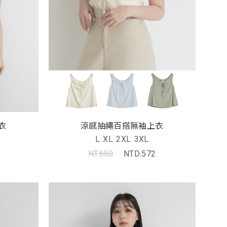
衣
涼感抽繩百搭無袖上衣
L
XL
2XL
3XL
NT.650
NTD.572