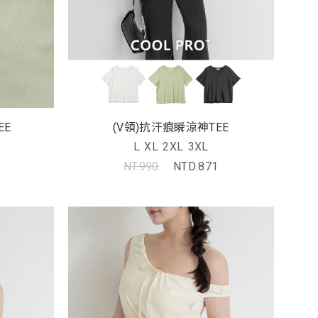
EE
(V領)抗汗痕瞬涼神TEE
L
XL
2XL
3XL
NT.990
NTD.871