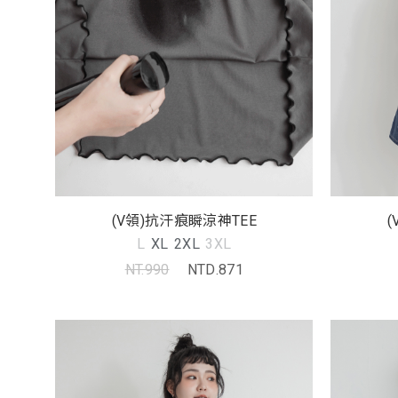
(V領)抗汗痕瞬涼神TEE
L
XL
2XL
3XL
NT.990
NTD.871