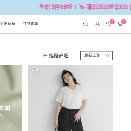
！🦄 滿$2500折$300 (可累折）
全
0
0
全館商品
門市資訊
進階篩選