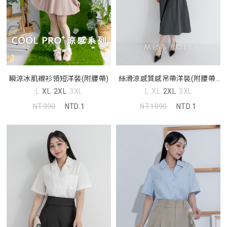
瞬涼冰肌襯衫領短洋裝(附腰帶)
絲滑涼感質感吊帶洋裝(附腰帶)
MISS
L
XL
2XL
3XL
L
XL
2XL
3XL
NT.990
NTD.1
NT.1090
NTD.1