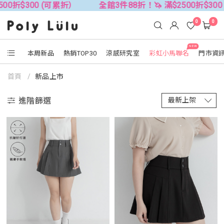
00 (可累折）
全館3件88折！🦄 滿$2500折$300 (可累折
0
0
NEW
本周新品
熱銷TOP30
涼感研究室
彩虹小馬聯名
門市資
首頁
新品上市
進階篩選