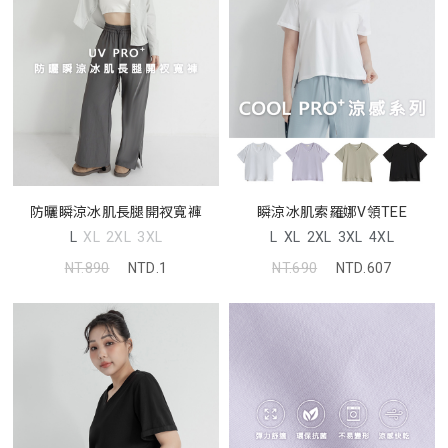
防曬瞬涼冰肌長腿開衩寬褲
瞬涼冰肌索羅娜V領TEE
L
XL
2XL
3XL
L
XL
2XL
3XL
4XL
NT.890
NTD.1
NT.690
NTD.607