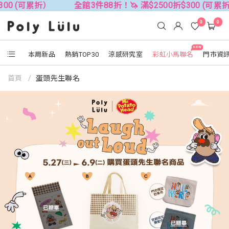
 (可累折）
全館3件88折！🦄 滿$2500折$300 (可累折）
0
0
NEW
本周新品
熱銷TOP30
涼感研究室
彩虹小馬聯名
門市資
首頁
蛋頭先生聯名