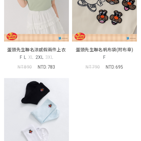
蛋頭先生聯名涼感假兩件上衣
蛋頭先生聯名帆布袋(附布章)
F
L
XL
2XL
3XL
F
NT.890
NTD.783
NT.790
NTD.695