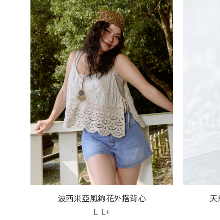
波西米亞風鉤花外搭背心
天
L
L+