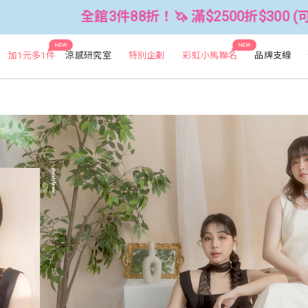
🦄 滿$2500折$300 (可累折）
全館
NEW
NEW
加1元多1件
涼感研究室
特別企劃
彩虹小馬聯名
品牌支線