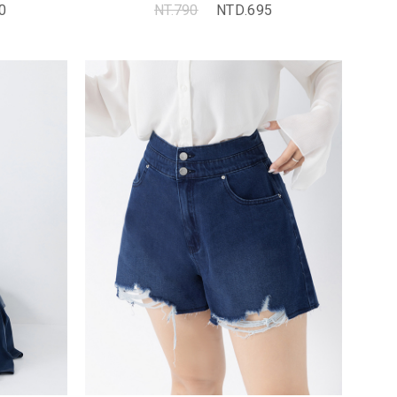
0
NT.790
NTD.695