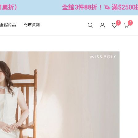
3件88折！🦄 滿$2500折$300 (可累折）
0
0
全館商品
門市資訊