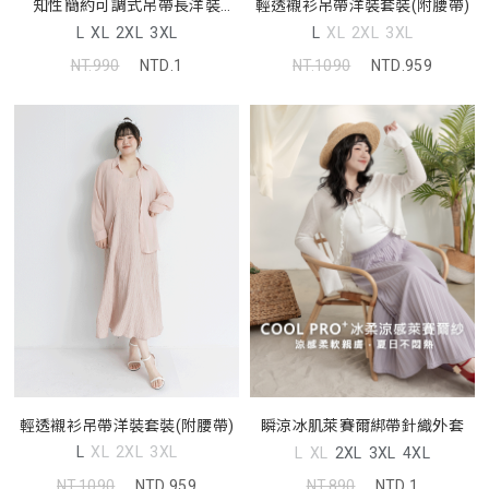
輕透襯衫吊帶洋裝套裝(附腰帶)
知性簡約可調式吊帶長洋裝
MISS
L
XL
2XL
3XL
L
XL
2XL
3XL
NT.1090
NTD.959
NT.990
NTD.1
輕透襯衫吊帶洋裝套裝(附腰帶)
瞬涼冰肌萊賽爾綁帶針織外套
L
XL
2XL
3XL
L
XL
2XL
3XL
4XL
NT.1090
NTD.959
NT.890
NTD.1