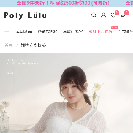
3件88折！🦄 滿$2500折$300 (可累折）
全館3件88折！
0
0
NEW
本周新品
熱銷TOP30
涼感研究室
彩虹小馬聯名
門市資
首頁
婚禮穿搭提案