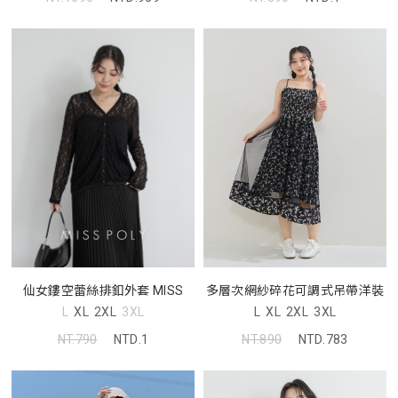
多層次網紗碎花可調式吊帶洋裝
仙女鏤空蕾絲排釦外套 MISS
L
XL
2XL
3XL
L
XL
2XL
3XL
NT.890
NTD.783
NT.790
NTD.1