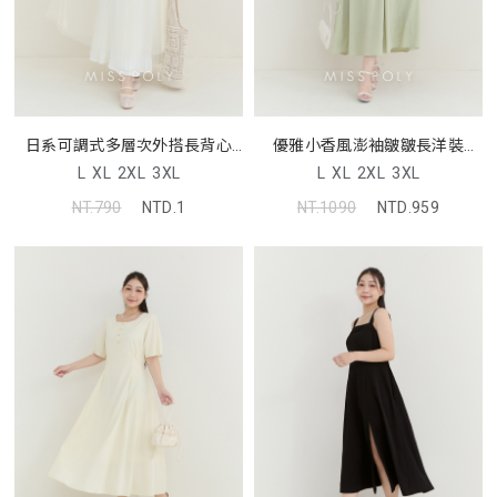
日系可調式多層次外搭長背心
優雅小香風澎袖皺皺長洋裝
MISS
MISS
L
XL
2XL
3XL
L
XL
2XL
3XL
NT.790
NTD.1
NT.1090
NTD.959