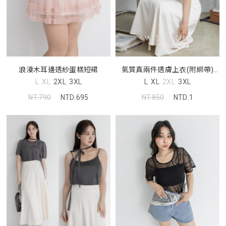
浪漫木耳邊透紗蛋糕短裙
氣質真兩件透膚上衣(附綁帶)
MISS
L
XL
2XL
3XL
L
XL
2XL
3XL
NT.790
NTD.695
NT.850
NTD.1