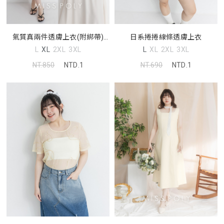
日系捲捲線條透膚上衣
氣質真兩件透膚上衣(附綁帶)
MISS
L
XL
2XL
3XL
L
XL
2XL
3XL
NT.690
NTD.1
NT.850
NTD.1