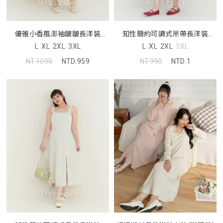
優雅小香風澎袖皺皺長洋裝
知性簡約可調式吊帶長洋裝
MISS
MISS
L
XL
2XL
3XL
L
XL
2XL
3XL
NT.1090
NTD.959
NT.990
NTD.1