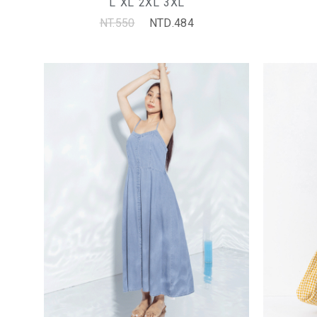
L
XL
2XL
3XL
NT.550
NTD.484