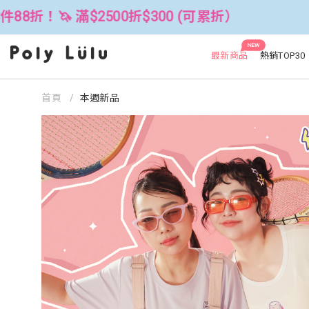
300 (可累折）
全館3件88折！🦄 滿$
NEW
最新商品
熱銷TOP30
首頁
本週新品