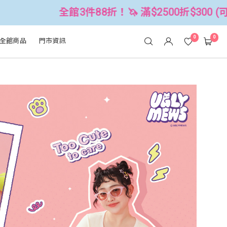
！🦄 滿$2500折$300 (可累折）
全
0
0
全館商品
門市資訊