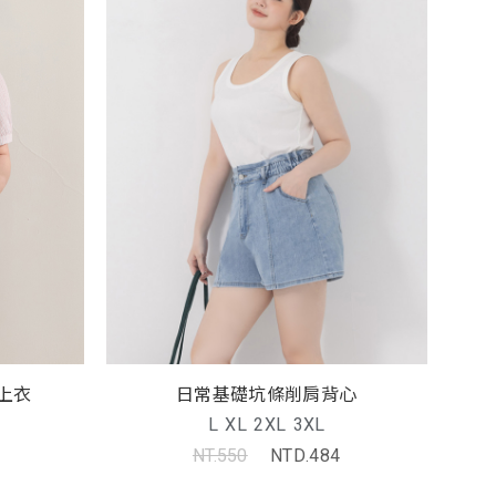
日常基礎坑條削肩背心
上衣
L
XL
2XL
3XL
NT.550
NTD.484