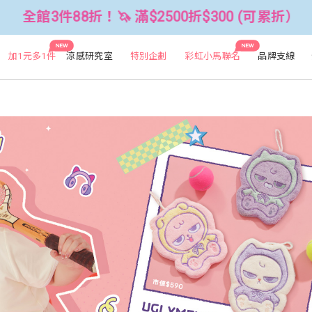
2500折$300 (可累折）
全館3件88折
NEW
NEW
加1元多1件
涼感研究室
特別企劃
彩虹小馬聯名
品牌支線