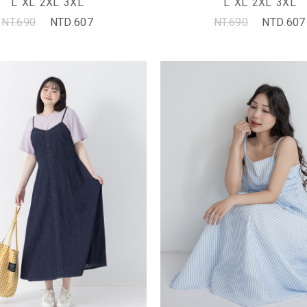
L
XL
2XL
3XL
L
XL
2XL
3XL
NT.690
NTD.607
NT.690
NTD.607