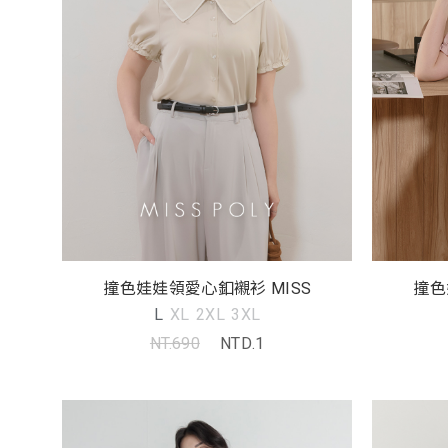
撞色娃娃領愛心釦襯衫 MISS
撞色
L
XL
2XL
3XL
NT.690
NTD.1