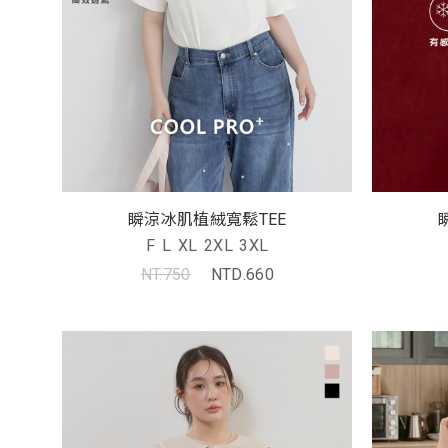
瞬涼冰肌植絨寬鬆TEE
F
L
XL
2XL
3XL
NT.750
NTD.660