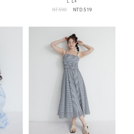
L
L+
NT.590
NTD.519