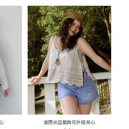
波西米亞風鉤花外搭背心
心