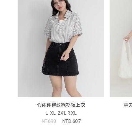
假兩件條紋襯衫領上衣
華
L
XL
2XL
3XL
NT.690
NTD.607