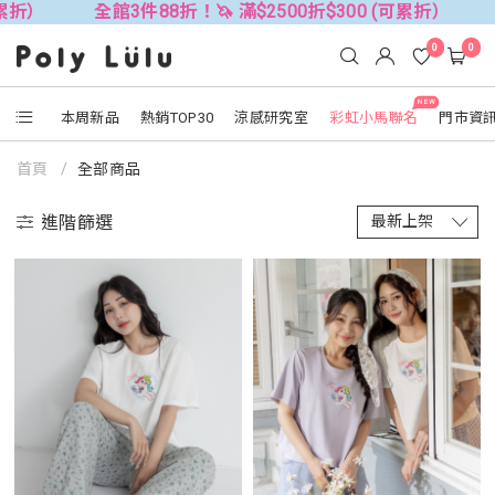
8折！🦄 滿$2500折$300 (可累折）
全館3件88折！🦄 滿
0
0
NEW
本周新品
熱銷TOP30
涼感研究室
彩虹小馬聯名
門市資
首頁
全部商品
進階篩選