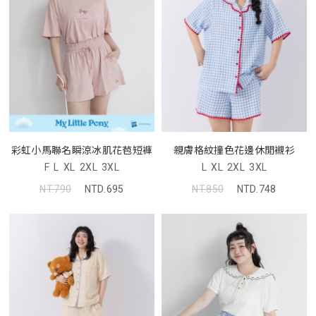
彩虹小馬聯名瞬涼冰肌花苞短褲
親膚格紋撞色花邊休閒襯衫
F
L
XL
2XL
3XL
L
XL
2XL
3XL
NT.790
NTD.695
NT.850
NTD.748