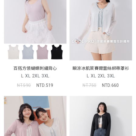
百搭方領蝴蝶刺繡背心
瞬涼冰肌萊賽爾蕾絲綁帶罩衫
L
XL
2XL
3XL
L
XL
2XL
3XL
NT.590
NTD.519
NT.750
NTD.660