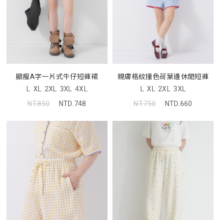
顯瘦A字一片式牛仔短褲裙
親膚格紋撞色荷葉邊休閒短褲
L
XL
2XL
3XL
4XL
L
XL
2XL
3XL
NT.850
NTD.748
NT.750
NTD.660