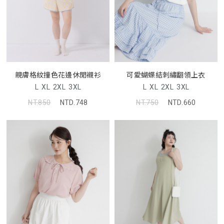
親膚格紋撞色花邊休閒襯衫
可愛蝴蝶結刺繡翻領上衣
L
XL
2XL
3XL
L
XL
2XL
3XL
NT.850
NTD.748
NT.750
NTD.660