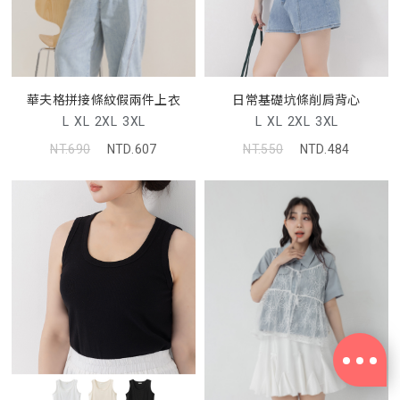
日常基礎坑條削肩背心
華夫格拼接條紋假兩件上衣
L
XL
2XL
3XL
L
XL
2XL
3XL
NT.550
NTD.484
NT.690
NTD.607