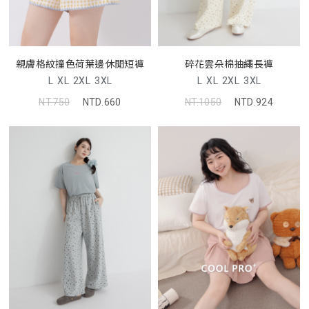
親膚格紋撞色荷葉邊休閒短褲
碎花雲朵棉抽繩長褲
L
XL
2XL
3XL
L
XL
2XL
3XL
NT.750
NTD.660
NT.1050
NTD.924