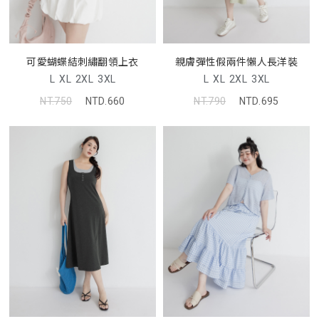
可愛蝴蝶結刺繡翻領上衣
親膚彈性假兩件懶人長洋裝
L
XL
2XL
3XL
L
XL
2XL
3XL
NT.750
NTD.660
NT.790
NTD.695