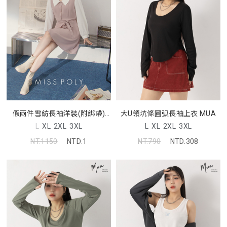
假兩件雪紡長袖洋裝(附綁帶)
大U領坑條圓弧長袖上衣 MUA
MISS
L
XL
2XL
3XL
L
XL
2XL
3XL
NT.1150
NTD.1
NT.790
NTD.308