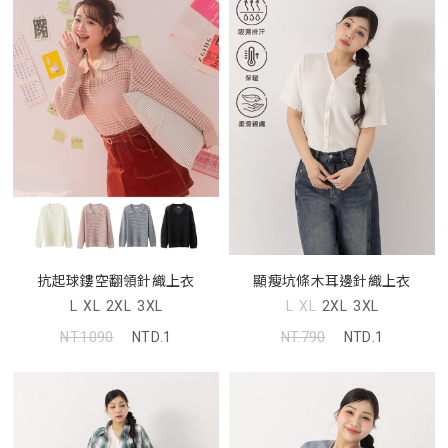
抗起球鏤空翻領針織上衣
顯瘦坑條木耳邊針織上衣
L
XL
2XL
3XL
L
XL
2XL
3XL
NT.1090
NTD.1
NT.790
NTD.1