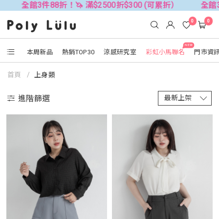
 滿$2500折$300 (可累折）
全館3件88折！🦄 滿$250
0
0
NEW
本周新品
熱銷TOP30
涼感研究室
彩虹小馬聯名
門市資
首頁
上身類
進階篩選