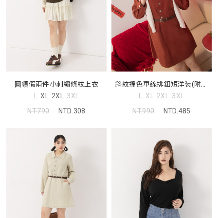
圓領假兩件小刺繡條紋上衣
斜紋撞色車線排釦短洋裝(附皮
帶)
L
XL
2XL
3XL
L
XL
2XL
3XL
NT.790
NTD.308
NT.990
NTD.485