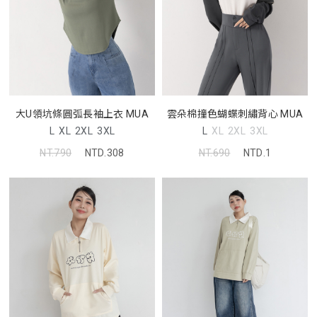
大U領坑條圓弧長袖上衣 MUA
雲朵棉撞色蝴蝶刺繡背心 MUA
L
XL
2XL
3XL
L
XL
2XL
3XL
NT.790
NTD.308
NT.690
NTD.1