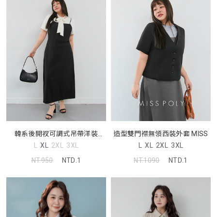
韓系後開衩可調式吊帶洋裝
造型雙門襟無領西裝外套 MISS
MISS
L
XL
2XL
3XL
L
XL
2XL
3XL
NT.950
NTD.1
NT.1090
NTD.1