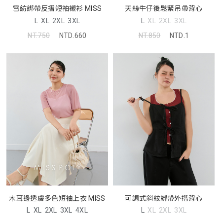
天絲牛仔後鬆緊吊帶背心
雪紡綁帶反摺短袖襯衫 MISS
L
XL
2XL
3XL
L
XL
2XL
3XL
NT.850
NTD.1
NT.750
NTD.660
木耳邊透膚多色短袖上衣 MISS
可調式斜紋綁帶外搭背心
L
XL
2XL
3XL
4XL
L
XL
2XL
3XL