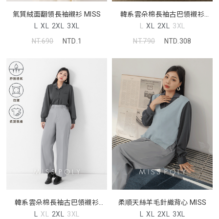
氣質絨面翻領長袖襯衫 MISS
韓系雲朵棉長袖古巴領襯衫
MISS
L
XL
2XL
3XL
L
XL
2XL
3XL
NT.690
NTD.1
NT.790
NTD.308
韓系雲朵棉長袖古巴領襯衫
柔順天絲羊毛針織背心 MISS
MISS
L
XL
2XL
3XL
L
XL
2XL
3XL