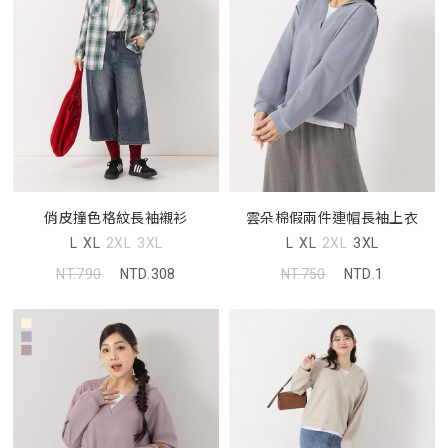
俏皮撞色格紋長袖襯衫
雲朵棉假兩件連帽長袖上衣
L
XL
2XL
3XL
L
XL
2XL
3XL
NT.790
NTD.308
NT.750
NTD.1