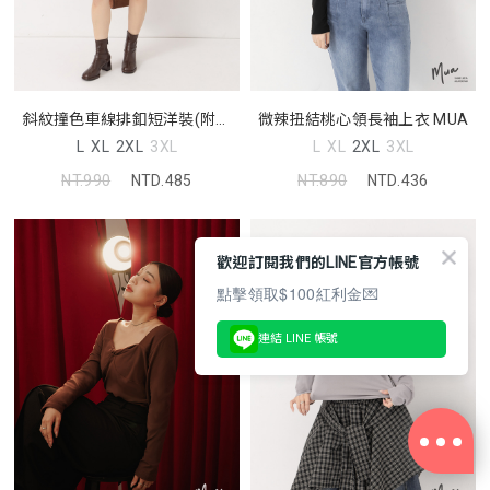
斜紋撞色車線排釦短洋裝(附皮
微辣扭結桃心領長袖上衣 MUA
帶)
L
XL
2XL
3XL
L
XL
2XL
3XL
NT.990
NTD.485
NT.890
NTD.436
歡迎訂閱我們的LINE官方帳號
點擊領取$100紅利金💌
連結 LINE 帳號