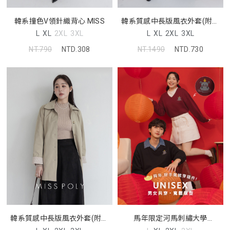
韓系撞色V領針織背心 MISS
韓系質感中長版風衣外套(附綁
帶) MISS
L
XL
2XL
3XL
L
XL
2XL
3XL
NT.790
NTD.308
NT.1490
NTD.730
韓系質感中長版風衣外套(附綁
馬年限定河馬刺繡大學
帶) MISS
TEE(unisex)