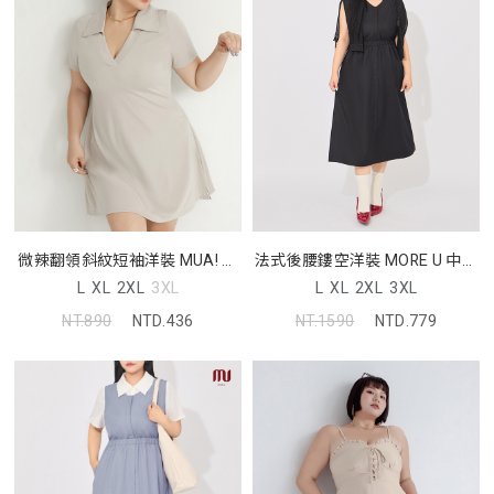
微辣翻領斜紋短袖洋裝 MUA! 中
法式後腰鏤空洋裝 MORE U 中大
大尺碼洋裝
尺碼洋裝
L
XL
2XL
3XL
L
XL
2XL
3XL
NT.890
NTD.436
NT.1590
NTD.779