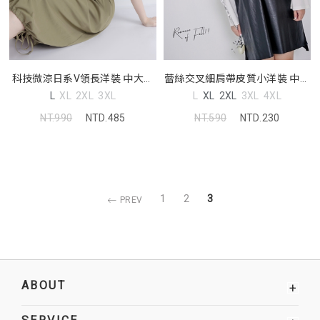
科技微涼日系V領長洋裝 中大尺
蕾絲交叉細肩帶皮質小洋裝 中大
碼洋裝
尺碼洋裝
L
XL
2XL
3XL
L
XL
2XL
3XL
4XL
NT.990
NTD.485
NT.590
NTD.230
1
2
3
PREV
ABOUT
+