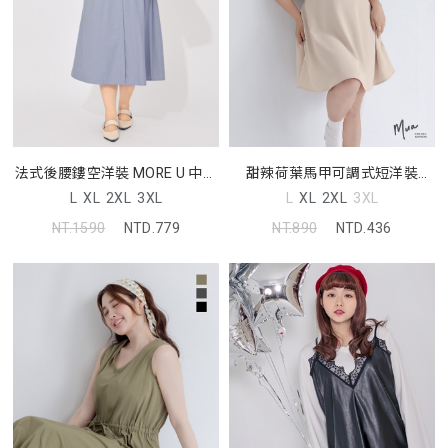
法式後腰鏤空洋裝 MORE U 中大
甜辣荷葉馬甲可調式短洋裝
尺碼洋裝
MUA! 中大尺碼洋裝
L
XL
2XL
3XL
L
XL
2XL
3XL
NT.1590
NTD.779
NT.890
NTD.436