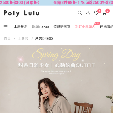
00折$300 (可累折）
全館3件88折！🦄 滿$2500折$300
0
0
NEW
本周新品
熱銷TOP30
涼感研究室
彩虹小馬聯名
門市資
首頁
上身類
洋裝DRESS