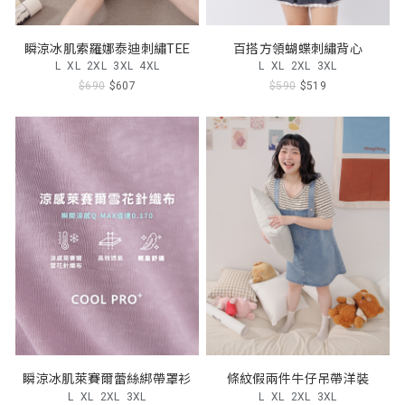
瞬涼冰肌索羅娜泰迪刺繡TEE
百搭方領蝴蝶刺繡背心
L
XL
2XL
3XL
4XL
L
XL
2XL
3XL
$690
$607
$590
$519
瞬涼冰肌萊賽爾蕾絲綁帶罩衫
條紋假兩件牛仔吊帶洋裝
L
XL
2XL
3XL
L
XL
2XL
3XL