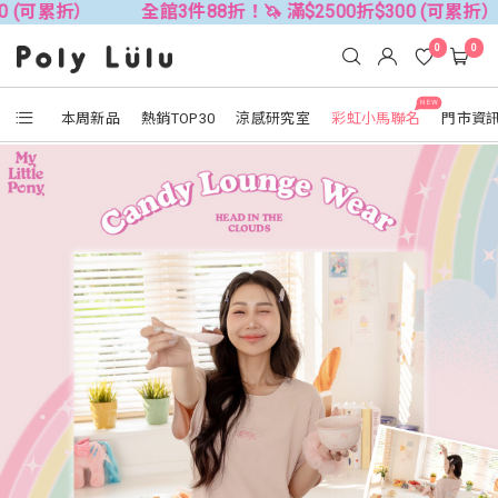
全館3件88折！🦄 滿$2500折$300 (可累折）
全館3
0
0
NEW
本周新品
熱銷TOP30
涼感研究室
彩虹小馬聯名
門市資