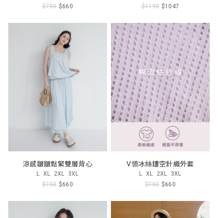
$750
$660
$1190
$1047
涼感皺皺鬆緊雙層背心
V領冰絲鏤空針織外套
L
XL
2XL
3XL
L
XL
2XL
3XL
$750
$660
$750
$660