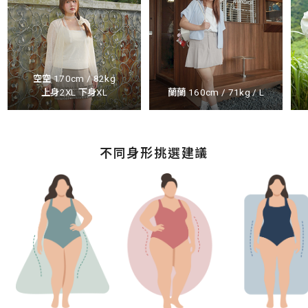
空空 170cm / 82kg
上身2XL 下身XL
蘭蘭 160cm / 71kg / L
不同身形挑選建議