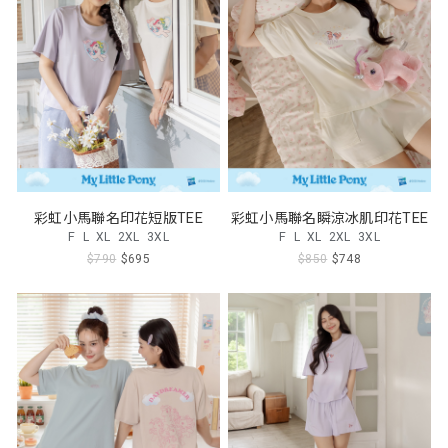
彩虹小馬聯名印花短版TEE
彩虹小馬聯名瞬涼冰肌印花TEE
F
L
XL
2XL
3XL
F
L
XL
2XL
3XL
$790
$695
$850
$748