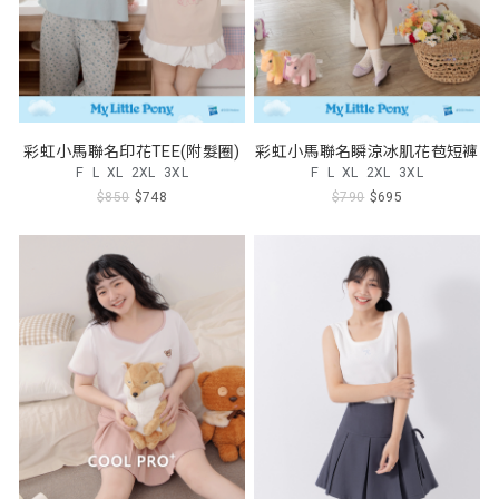
彩虹小馬聯名印花TEE(附髮圈)
彩虹小馬聯名瞬涼冰肌花苞短褲
F
L
XL
2XL
3XL
F
L
XL
2XL
3XL
$850
$748
$790
$695