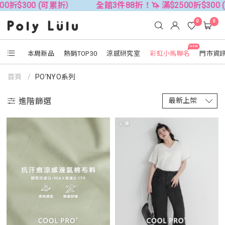
 (可累折）
全館3件88折！🦄 滿$2500折$300 (可累折）
0
0
NEW
本周新品
熱銷TOP30
涼感研究室
彩虹小馬聯名
門市資
首頁
PO’NYO系列
進階篩選