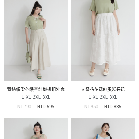
蕾絲領愛心鏤空針織排釦外套
立體花花透紗蛋糕長裙
L
XL
2XL
3XL
L
XL
2XL
3XL
NT.790
NTD.695
NT.950
NTD.836