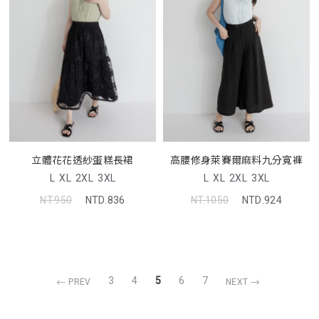
立體花花透紗蛋糕長裙
高腰修身萊賽爾麻料九分寬褲
L
XL
2XL
3XL
L
XL
2XL
3XL
NT.950
NTD.836
NT.1050
NTD.924
3
4
5
6
7
PREV
NEXT