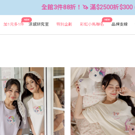
8折！🦄 滿$2500折$300 (可累折）
NEW
NEW
加1元多1件
涼感研究室
特別企劃
彩虹小馬聯名
品牌支線