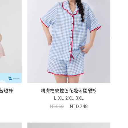
苞短褲
親膚格紋撞色花邊休閒襯衫
L
XL
2XL
3XL
NT.850
NTD.748