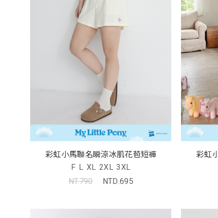
彩虹小馬聯名瞬涼冰肌花苞短褲
彩虹
F
L
XL
2XL
3XL
NT.790
NTD.695