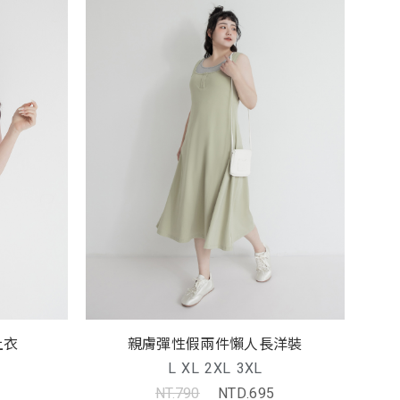
上衣
親膚彈性假兩件懶人長洋裝
L
XL
2XL
3XL
NT.790
NTD.695