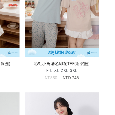
髮圈)
彩虹小馬聯名印花TEE(附髮圈)
F
L
XL
2XL
3XL
NT.850
NTD.748