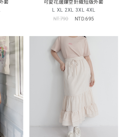
外套
可愛花邊鏤空針織短版外套
L
L
XL
2XL
3XL
4XL
NT.790
NTD.695