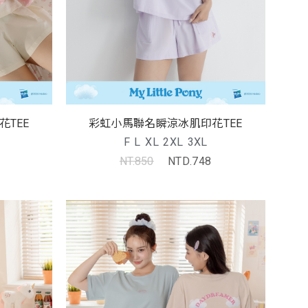
TEE
彩虹小馬聯名瞬涼冰肌印花TEE
F
L
XL
2XL
3XL
NT.850
NTD.748