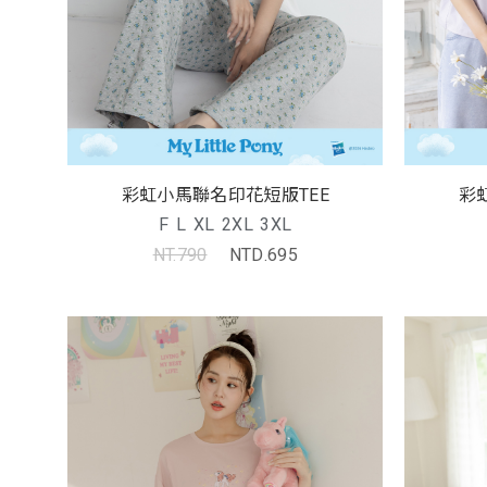
彩虹小馬聯名印花短版TEE
彩
F
L
XL
2XL
3XL
NT.790
NTD.695