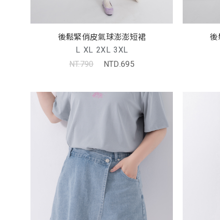
後鬆緊俏皮氣球澎澎短裙
後
L
XL
2XL
3XL
NT.790
NTD.695