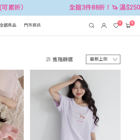
全館3件88折！🦄 滿$2500折$300 (可累折）
0
0
全館商品
門市資訊
進階篩選