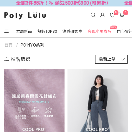
件88折！🦄 滿$2500折$300 (可累折）
全館3件88折！🦄
0
0
NEW
本周新品
熱銷TOP30
涼感研究室
彩虹小馬聯名
門市資
首頁
PO’NYO系列
進階篩選