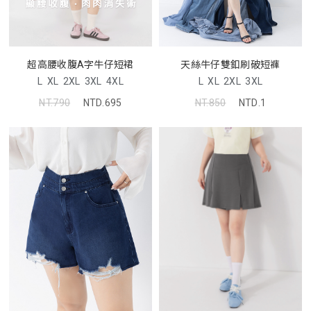
超高腰收腹A字牛仔短裙
天絲牛仔雙釦刷破短褲
L
XL
2XL
3XL
4XL
L
XL
2XL
3XL
NT.790
NTD.695
NT.850
NTD.1