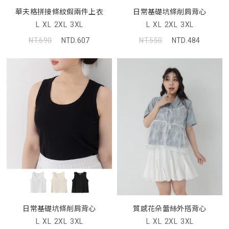
日常基礎坑條削肩背心
華夫格拼接條紋假兩件上衣
L
XL
2XL
3XL
L
XL
2XL
3XL
NT.550
NTD.484
NT.690
NTD.607
日常基礎坑條削肩背心
質感花朵蕾絲外搭背心
L
XL
2XL
3XL
L
XL
2XL
3XL