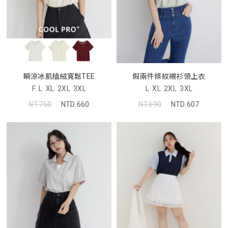
瞬涼冰肌植絨寬鬆TEE
假兩件條紋襯衫領上衣
F
L
XL
2XL
3XL
L
XL
2XL
3XL
NT.750
NTD.660
NT.690
NTD.607