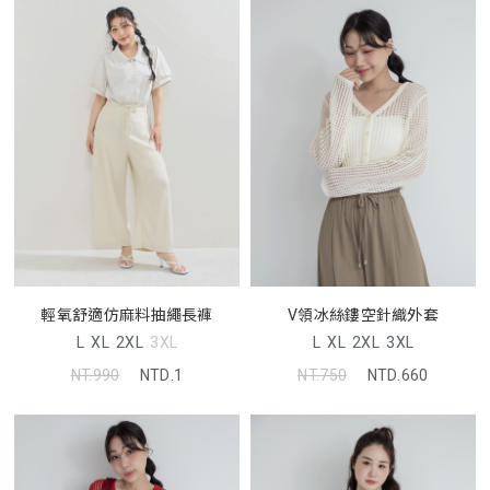
輕氧舒適仿麻料抽繩長褲
V領冰絲鏤空針織外套
L
XL
2XL
3XL
L
XL
2XL
3XL
NT.990
NTD.1
NT.750
NTD.660