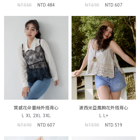
NT.550
NTD.484
NT.690
NTD.607
波西米亞風鉤花外搭背心
質感花朵蕾絲外搭背心
L
L+
L
XL
2XL
3XL
NT.590
NTD.519
NT.690
NTD.607