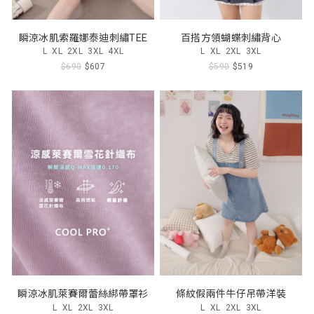
瞬涼冰肌索羅娜泰迪刺繡TEE
百搭方領蝴蝶刺繡背心
L
XL
2XL
3XL
4XL
L
XL
2XL
3XL
$690
$607
$590
$519
瞬涼冰肌萊賽爾蕾絲綁帶罩衫
條紋假兩件牛仔吊帶洋裝
L
XL
2XL
3XL
L
XL
2XL
3XL