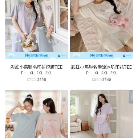
彩虹小馬聯名印花短版TEE
彩虹小馬聯名瞬涼冰肌印花TEE
F
L
XL
2XL
3XL
F
L
XL
2XL
3XL
$790
$695
$850
$748