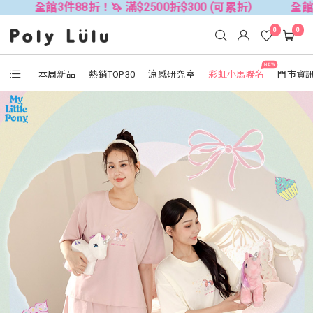
件88折！🦄 滿$2500折$300 (可累折）
全館3件88折！🦄
0
0
NEW
本周新品
熱銷TOP30
涼感研究室
彩虹小馬聯名
門市資