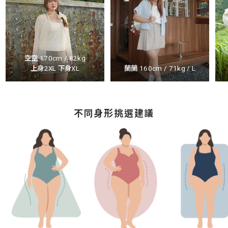
空空 170cm / 82kg
上身2XL 下身XL
蘭蘭 160cm / 71kg / L
不同身形挑選建議