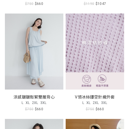
$750
$660
$1190
$1047
涼感皺皺鬆緊雙層背心
V領冰絲鏤空針織外套
L
XL
2XL
3XL
L
XL
2XL
3XL
$750
$660
$750
$660