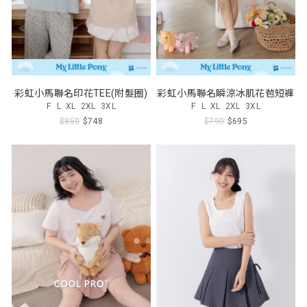
彩虹小馬聯名印花TEE(附髮圈)
彩虹小馬聯名瞬涼冰肌花苞短褲
F
L
XL
2XL
3XL
F
L
XL
2XL
3XL
$850
$748
$790
$695