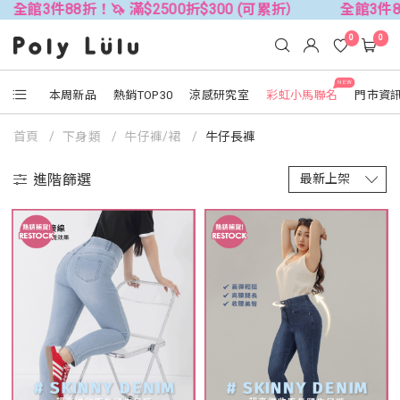
折！🦄 滿$2500折$300 (可累折）
全館3件88折！🦄 滿$
0
0
NEW
本周新品
熱銷TOP30
涼感研究室
彩虹小馬聯名
門市資
首頁
下身類
牛仔褲/裙
牛仔長褲
進階篩選