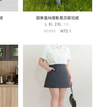
裙
甜美蕾絲運動風百褶短裙
L
XL
2XL
3XL
NT.890
NTD.1