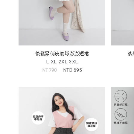
後鬆緊俏皮氣球澎澎短裙
後
L
XL
2XL
3XL
NT.790
NTD.695