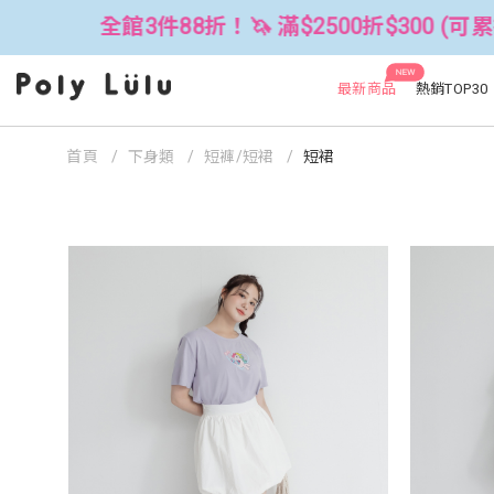
 滿$2500折$300 (可累折）
全館3
NEW
最新商品
熱銷TOP30
首頁
下身類
短褲/短裙
短裙