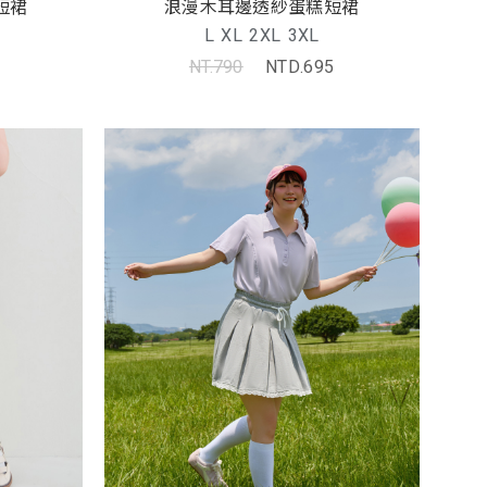
短裙
浪漫木耳邊透紗蛋糕短裙
L
XL
2XL
3XL
NT.790
NTD.695