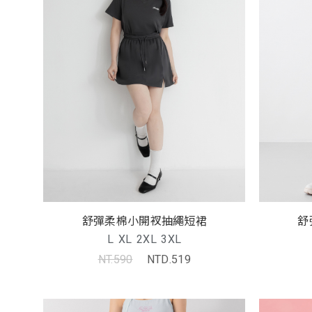
舒彈柔棉小開衩抽繩短裙
舒
L
XL
2XL
3XL
NT.590
NTD.519