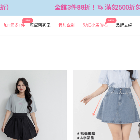
件88折！🦄 滿$2500折$300 (可累折）
NEW
NEW
加1元多1件
涼感研究室
特別企劃
彩虹小馬聯名
品牌支線