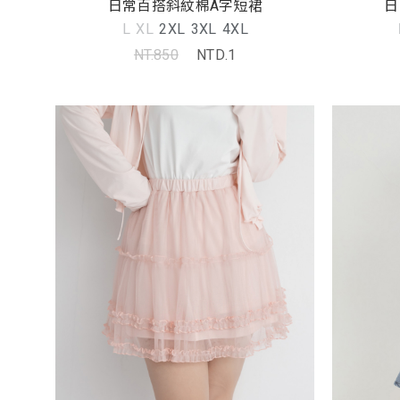
日常百搭斜紋棉A字短裙
日
L
XL
2XL
3XL
4XL
NT.850
NTD.1