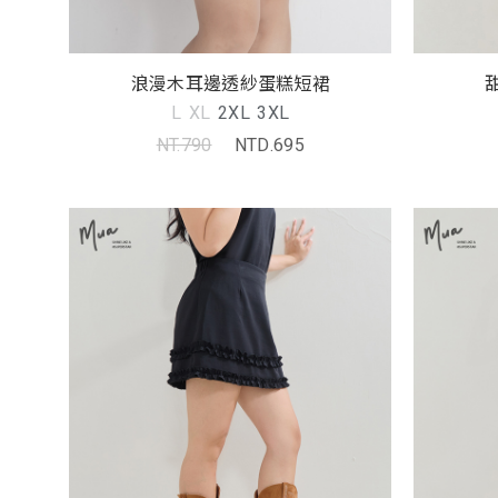
浪漫木耳邊透紗蛋糕短裙
L
XL
2XL
3XL
NT.790
NTD.695