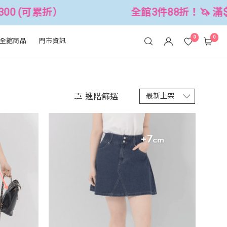
全館3件88折！🦄 滿$2500折$300 (可累折）
0
0
全館商品
門市資訊
進階篩選