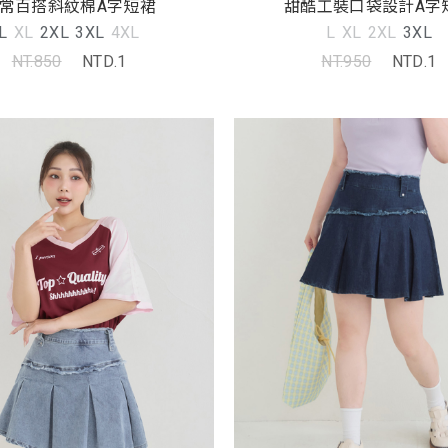
常百搭斜紋棉A字短裙
甜酷工裝口袋設計A字
L
XL
2XL
3XL
4XL
L
XL
2XL
3XL
NT.850
NTD.1
NT.950
NTD.1