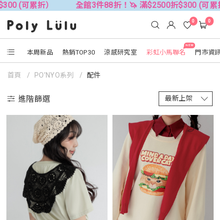
0 (可累折）
全館3件88折！🦄 滿$2500折$300 (可累折）
0
0
NEW
本周新品
熱銷TOP30
涼感研究室
彩虹小馬聯名
門市資
首頁
PO’NYO系列
配件
進階篩選