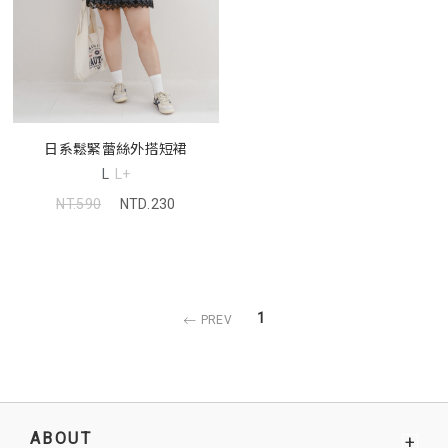
日系鬆緊蕾絲外搭短裙
L
L+
NT.590
NTD.230
1
PREV
ABOUT
+