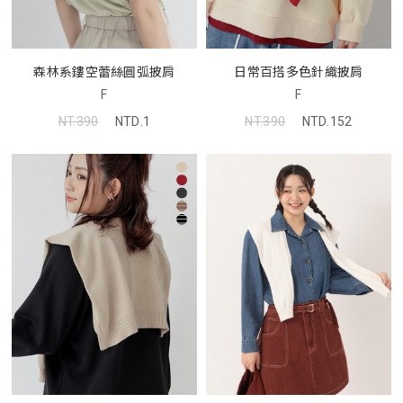
日常百搭多色針織披肩
森林系鏤空蕾絲圓弧披肩
F
F
NT.390
NTD.152
NT.390
NTD.1