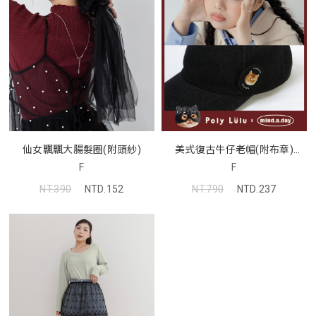
仙女飄飄大腸髮圈(附頭紗)
美式復古牛仔老帽(附布章)
(MIND.A.DAY聯名)
F
F
NT.390
NTD.152
NT.790
NTD.237