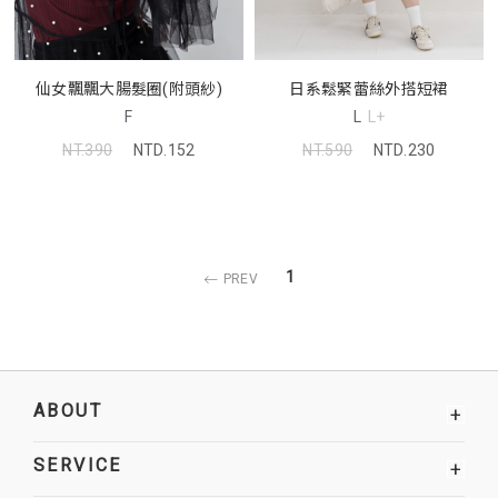
仙女飄飄大腸髮圈(附頭紗)
日系鬆緊蕾絲外搭短裙
F
L
L+
NT.390
NTD.152
NT.590
NTD.230
1
PREV
ABOUT
+
SERVICE
+