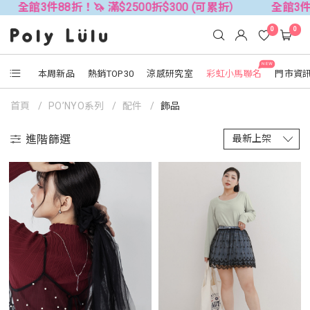
全館3件88折！🦄 滿$2500折$300 (可累折）
全館3件8
0
0
NEW
本周新品
熱銷TOP30
涼感研究室
彩虹小馬聯名
門市資
首頁
PO’NYO系列
配件
飾品
進階篩選