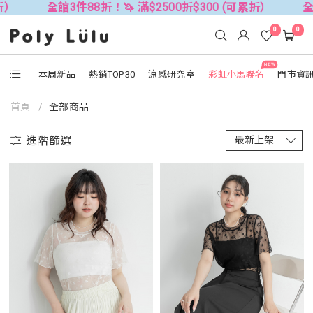
）
全館3件88折！🦄 滿$2500折$300 (可累折）
全館
0
0
NEW
本周新品
熱銷TOP30
涼感研究室
彩虹小馬聯名
門市資
首頁
全部商品
進階篩選