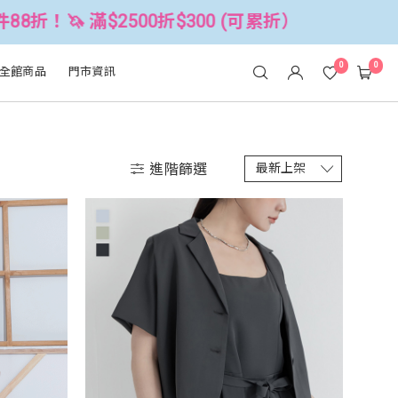
折！🦄 滿$2500折$300 (可累折）
0
0
全館商品
門市資訊
進階篩選