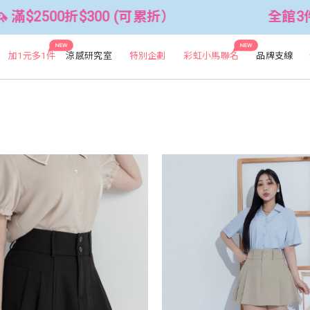
$2500折$300 (可累折）
全館3件88
NEW
NEW
加1元多1件
涼感研究室
特別企劃
彩虹小馬聯名
品牌支線