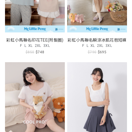
彩虹小馬聯名印花TEE(附髮圈)
彩虹小馬聯名瞬涼冰肌花苞短褲
F
L
XL
2XL
3XL
F
L
XL
2XL
3XL
$850
$748
$790
$695