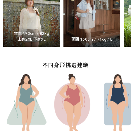
空空 170cm / 82kg
上身2XL 下身XL
蘭蘭 160cm / 71kg / L
不同身形挑選建議