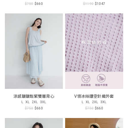
$750
$660
$1190
$1047
涼感皺皺鬆緊雙層背心
V領冰絲鏤空針織外套
L
XL
2XL
3XL
L
XL
2XL
3XL
$750
$660
$750
$660