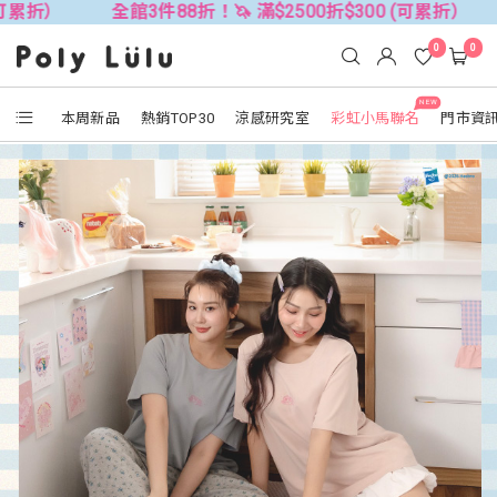
全館3件88折！🦄 滿$2500折$300 (可累折）
全館3件88
0
0
NEW
本周新品
熱銷TOP30
涼感研究室
彩虹小馬聯名
門市資