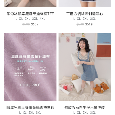
瞬涼冰肌索羅娜泰迪刺繡TEE
百搭方領蝴蝶刺繡背心
L
XL
2XL
3XL
4XL
L
XL
2XL
3XL
$690
$607
$590
$519
瞬涼冰肌萊賽爾蕾絲綁帶罩衫
條紋假兩件牛仔吊帶洋裝
L
XL
2XL
3XL
L
XL
2XL
3XL