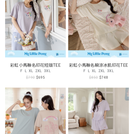
彩虹小馬聯名印花短版TEE
彩虹小馬聯名瞬涼冰肌印花TEE
F
L
XL
2XL
3XL
F
L
XL
2XL
3XL
$790
$695
$850
$748