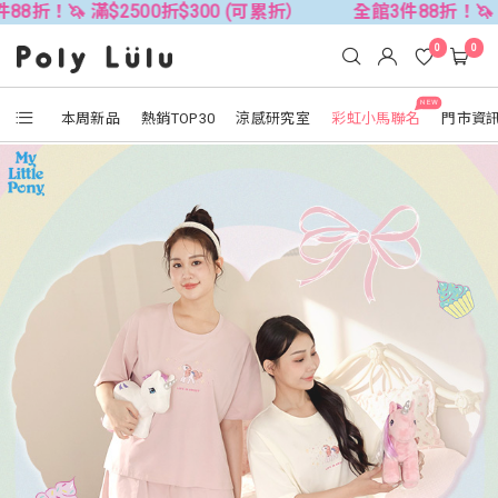
滿$2500折$300 (可累折）
全館3件88折！🦄 滿$2500折
0
0
NEW
本周新品
熱銷TOP30
涼感研究室
彩虹小馬聯名
門市資