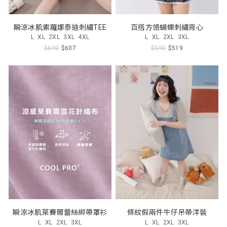
瞬涼冰肌索羅娜泰迪刺繡TEE
百搭方領蝴蝶刺繡背心
L
XL
2XL
3XL
4XL
L
XL
2XL
3XL
$690
$607
$590
$519
瞬涼冰肌萊賽爾蕾絲綁帶罩衫
條紋假兩件牛仔吊帶洋裝
L
XL
2XL
3XL
L
XL
2XL
3XL