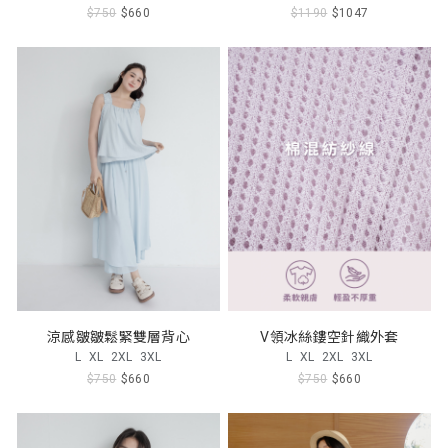
$750
$660
$1190
$1047
涼感皺皺鬆緊雙層背心
V領冰絲鏤空針織外套
L
XL
2XL
3XL
L
XL
2XL
3XL
$750
$660
$750
$660