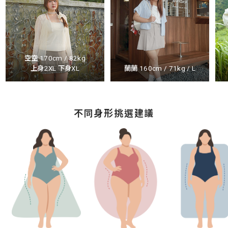
空空 170cm / 82kg
上身2XL 下身XL
蘭蘭 160cm / 71kg / L
不同身形挑選建議