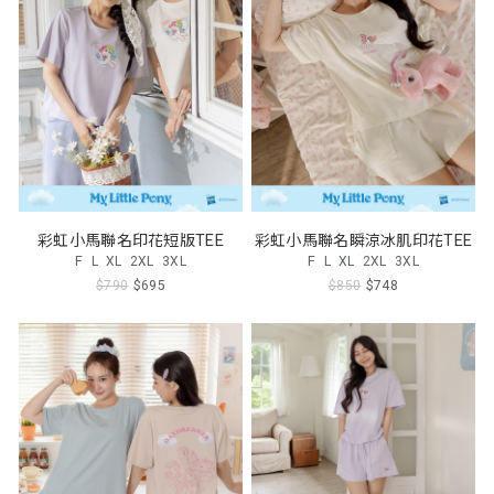
彩虹小馬聯名印花短版TEE
彩虹小馬聯名瞬涼冰肌印花TEE
F
L
XL
2XL
3XL
F
L
XL
2XL
3XL
$790
$695
$850
$748