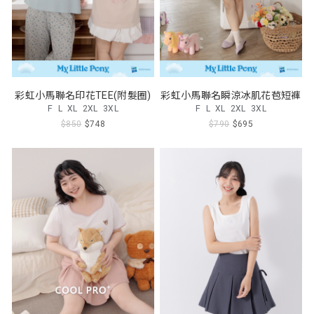
彩虹小馬聯名印花TEE(附髮圈)
彩虹小馬聯名瞬涼冰肌花苞短褲
F
L
XL
2XL
3XL
F
L
XL
2XL
3XL
$850
$748
$790
$695