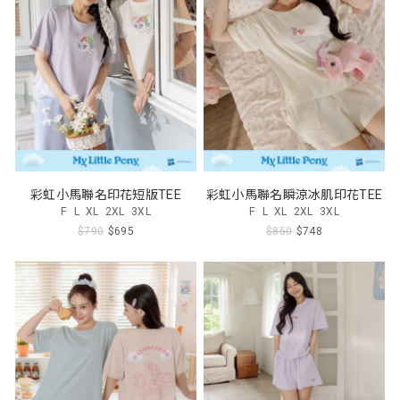
彩虹小馬聯名印花短版TEE
彩虹小馬聯名瞬涼冰肌印花TEE
F
L
XL
2XL
3XL
F
L
XL
2XL
3XL
$790
$695
$850
$748