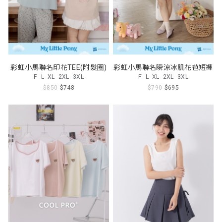
彩虹小馬聯名印花TEE(附髮圈)
彩虹小馬聯名瞬涼冰肌花苞短褲
F
L
XL
2XL
3XL
F
L
XL
2XL
3XL
$850
$748
$790
$695