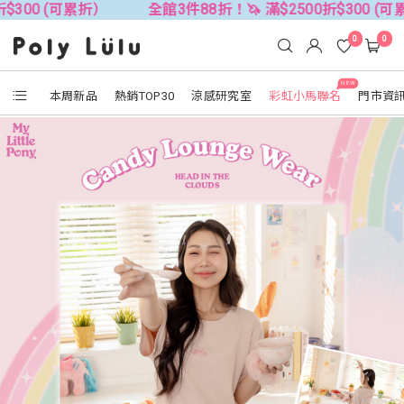
累折）
全館3件88折！🦄 滿$2500折$300 (可累折）
0
0
NEW
本周新品
熱銷TOP30
涼感研究室
彩虹小馬聯名
門市資