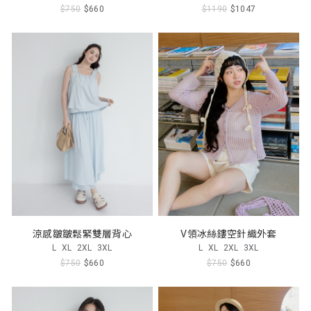
$750
$660
$1190
$1047
涼感皺皺鬆緊雙層背心
V領冰絲鏤空針織外套
L
XL
2XL
3XL
L
XL
2XL
3XL
$750
$660
$750
$660