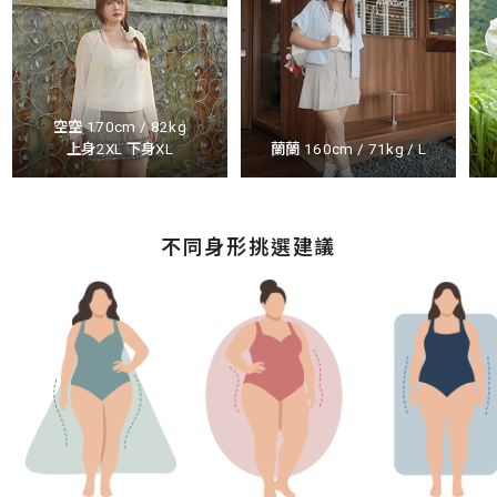
空空 170cm / 82kg
上身2XL 下身XL
蘭蘭 160cm / 71kg / L
不同身形挑選建議