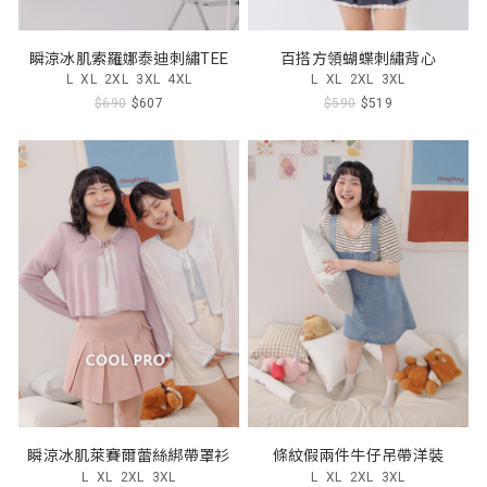
瞬涼冰肌索羅娜泰迪刺繡TEE
百搭方領蝴蝶刺繡背心
L
XL
2XL
3XL
4XL
L
XL
2XL
3XL
$690
$607
$590
$519
瞬涼冰肌萊賽爾蕾絲綁帶罩衫
條紋假兩件牛仔吊帶洋裝
L
XL
2XL
3XL
L
XL
2XL
3XL