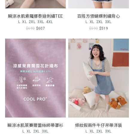
瞬涼冰肌索羅娜泰迪刺繡TEE
百搭方領蝴蝶刺繡背心
L
XL
2XL
3XL
4XL
L
XL
2XL
3XL
$690
$607
$590
$519
瞬涼冰肌萊賽爾蕾絲綁帶罩衫
條紋假兩件牛仔吊帶洋裝
L
XL
2XL
3XL
L
XL
2XL
3XL