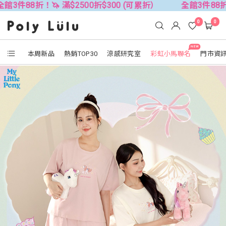
🦄 滿$2500折$300 (可累折）
全館3件88折！🦄 滿$25
0
0
NEW
本周新品
熱銷TOP30
涼感研究室
彩虹小馬聯名
門市資