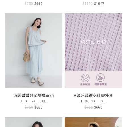
$750
$660
$1190
$1047
涼感皺皺鬆緊雙層背心
V領冰絲鏤空針織外套
L
XL
2XL
3XL
L
XL
2XL
3XL
$750
$660
$750
$660