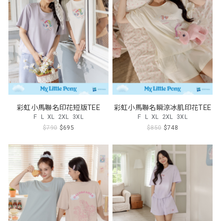
彩虹小馬聯名印花短版TEE
彩虹小馬聯名瞬涼冰肌印花TEE
F
L
XL
2XL
3XL
F
L
XL
2XL
3XL
$790
$695
$850
$748