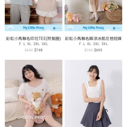
彩虹小馬聯名印花TEE(附髮圈)
彩虹小馬聯名瞬涼冰肌花苞短褲
F
L
XL
2XL
3XL
F
L
XL
2XL
3XL
$850
$748
$790
$695