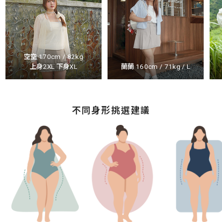
空空 170cm / 82kg
上身2XL 下身XL
蘭蘭 160cm / 71kg / L
不同身形挑選建議