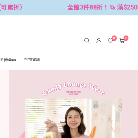
！🦄 滿$2500折$300 (可累折）
全
0
0
全館商品
門市資訊