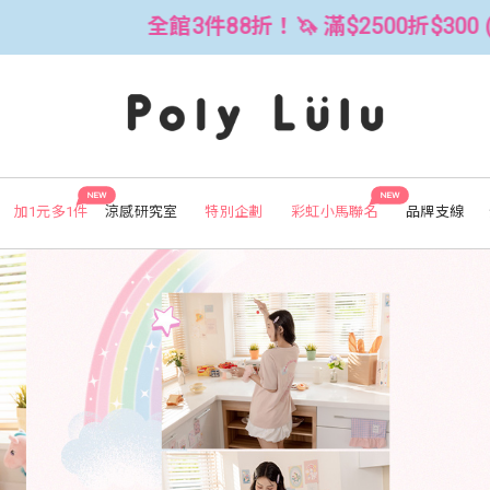
$2500折$300 (可累折）
全館3件88折
NEW
NEW
加1元多1件
涼感研究室
特別企劃
彩虹小馬聯名
品牌支線