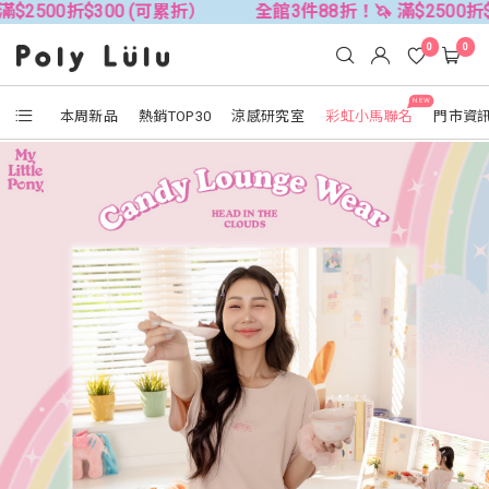
$300 (可累折）
全館3件88折！🦄 滿$2500折$300 (可累
0
0
NEW
本周新品
熱銷TOP30
涼感研究室
彩虹小馬聯名
門市資