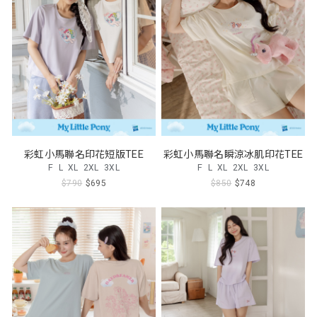
彩虹小馬聯名印花短版TEE
彩虹小馬聯名瞬涼冰肌印花TEE
F
L
XL
2XL
3XL
F
L
XL
2XL
3XL
$790
$695
$850
$748