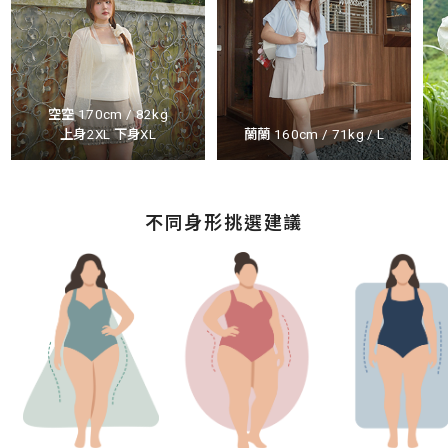
空空 170cm / 82kg
上身2XL 下身XL
蘭蘭 160cm / 71kg / L
不同身形挑選建議