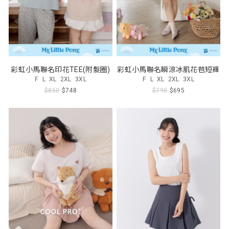
彩虹小馬聯名印花TEE(附髮圈)
彩虹小馬聯名瞬涼冰肌花苞短褲
F
L
XL
2XL
3XL
F
L
XL
2XL
3XL
$850
$748
$790
$695