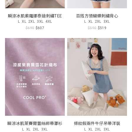
瞬涼冰肌索羅娜泰迪刺繡TEE
百搭方領蝴蝶刺繡背心
L
XL
2XL
3XL
4XL
L
XL
2XL
3XL
$690
$607
$590
$519
瞬涼冰肌萊賽爾蕾絲綁帶罩衫
條紋假兩件牛仔吊帶洋裝
L
XL
2XL
3XL
L
XL
2XL
3XL