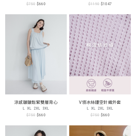
$750
$660
$1190
$1047
涼感皺皺鬆緊雙層背心
V領冰絲鏤空針織外套
L
XL
2XL
3XL
L
XL
2XL
3XL
$750
$660
$750
$660