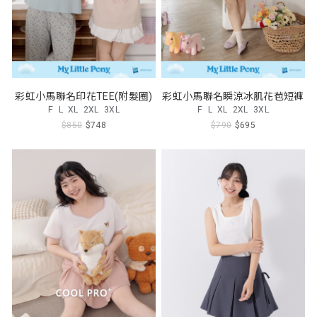
彩虹小馬聯名印花TEE(附髮圈)
彩虹小馬聯名瞬涼冰肌花苞短褲
F
L
XL
2XL
3XL
F
L
XL
2XL
3XL
$850
$748
$790
$695