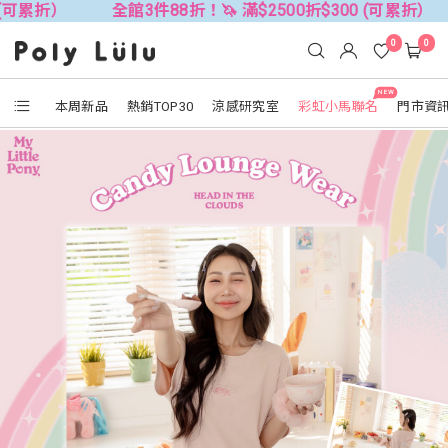
全館3件88折！🦄 滿$2500折$300 (可累折）
全館3件
0
0
NEW
本周新品
熱銷TOP30
涼感研究室
彩虹小馬聯名
門市資