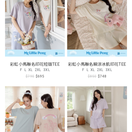
彩虹小馬聯名印花短版TEE
彩虹小馬聯名瞬涼冰肌印花TEE
F
L
XL
2XL
3XL
F
L
XL
2XL
3XL
$790
$695
$850
$748