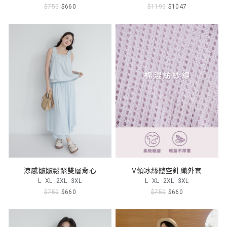
$750
$660
$1190
$1047
涼感皺皺鬆緊雙層背心
V領冰絲鏤空針織外套
L
XL
2XL
3XL
L
XL
2XL
3XL
$750
$660
$750
$660