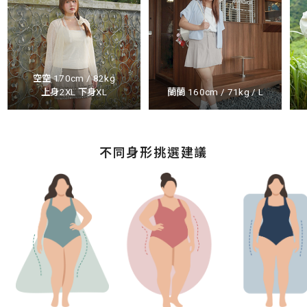
空空 170cm / 82kg
上身2XL 下身XL
蘭蘭 160cm / 71kg / L
不同身形挑選建議