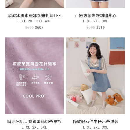
瞬涼冰肌索羅娜泰迪刺繡TEE
百搭方領蝴蝶刺繡背心
L
XL
2XL
3XL
4XL
L
XL
2XL
3XL
$690
$607
$590
$519
瞬涼冰肌萊賽爾蕾絲綁帶罩衫
條紋假兩件牛仔吊帶洋裝
L
XL
2XL
3XL
L
XL
2XL
3XL