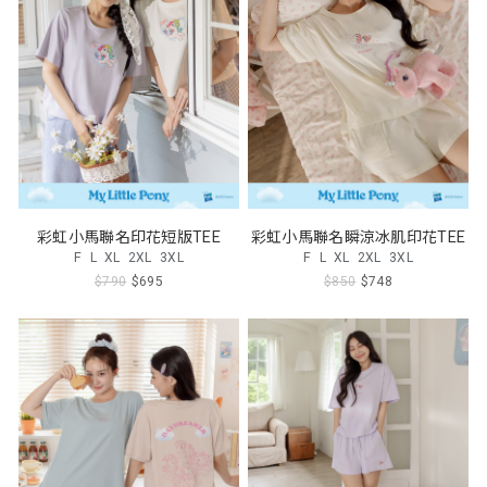
彩虹小馬聯名印花短版TEE
彩虹小馬聯名瞬涼冰肌印花TEE
F
L
XL
2XL
3XL
F
L
XL
2XL
3XL
$790
$695
$850
$748