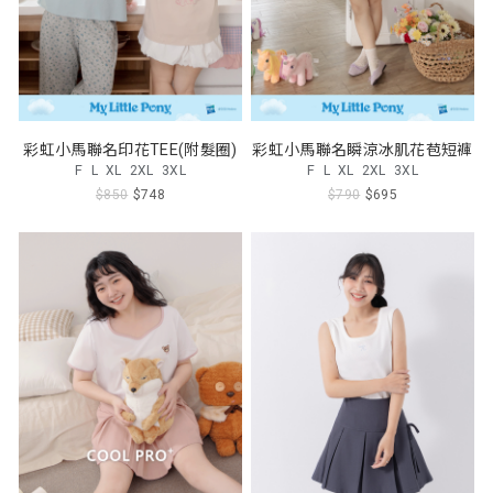
彩虹小馬聯名印花TEE(附髮圈)
彩虹小馬聯名瞬涼冰肌花苞短褲
F
L
XL
2XL
3XL
F
L
XL
2XL
3XL
$850
$748
$790
$695