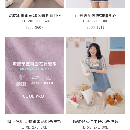
瞬涼冰肌索羅娜泰迪刺繡TEE
百搭方領蝴蝶刺繡背心
L
XL
2XL
3XL
4XL
L
XL
2XL
3XL
$690
$607
$590
$519
瞬涼冰肌萊賽爾蕾絲綁帶罩衫
條紋假兩件牛仔吊帶洋裝
L
XL
2XL
3XL
L
XL
2XL
3XL