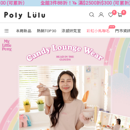
全館3件88折！🦄 滿$2500折$300 (可累折）
全館3
0
0
NEW
本周新品
熱銷TOP30
涼感研究室
彩虹小馬聯名
門市資