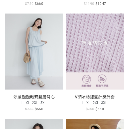
$750
$660
$1190
$1047
涼感皺皺鬆緊雙層背心
V領冰絲鏤空針織外套
L
XL
2XL
3XL
L
XL
2XL
3XL
$750
$660
$750
$660