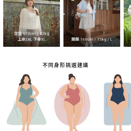
空空 170cm / 82kg
上身2XL 下身XL
蘭蘭 160cm / 71kg / L
不同身形挑選建議