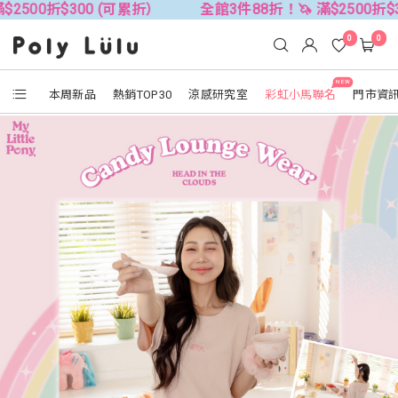
$300 (可累折）
全館3件88折！🦄 滿$2500折$300 (可累
0
0
NEW
本周新品
熱銷TOP30
涼感研究室
彩虹小馬聯名
門市資