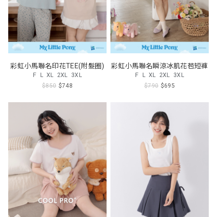
彩虹小馬聯名印花TEE(附髮圈)
彩虹小馬聯名瞬涼冰肌花苞短褲
F
L
XL
2XL
3XL
F
L
XL
2XL
3XL
$850
$748
$790
$695