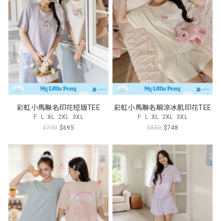
彩虹小馬聯名印花短版TEE
彩虹小馬聯名瞬涼冰肌印花TEE
F
L
XL
2XL
3XL
F
L
XL
2XL
3XL
$790
$695
$850
$748