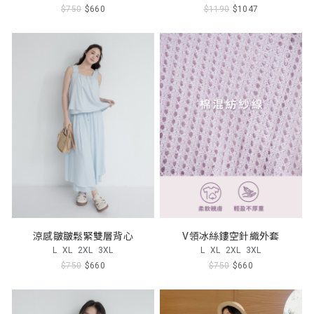
$750
$660
$1190
$1047
涼感皺皺鬆緊雙層背心
V領冰絲鏤空針織外套
L
XL
2XL
3XL
L
XL
2XL
3XL
$750
$660
$750
$660