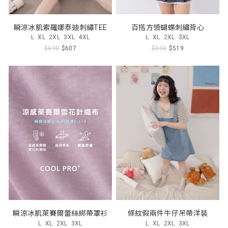
瞬涼冰肌索羅娜泰迪刺繡TEE
百搭方領蝴蝶刺繡背心
L
XL
2XL
3XL
4XL
L
XL
2XL
3XL
$690
$607
$590
$519
瞬涼冰肌萊賽爾蕾絲綁帶罩衫
條紋假兩件牛仔吊帶洋裝
L
XL
2XL
3XL
L
XL
2XL
3XL