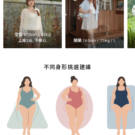
空空 170cm / 82kg
上身2XL 下身XL
蘭蘭 160cm / 71kg / L
不同身形挑選建議