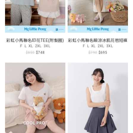
彩虹小馬聯名印花TEE(附髮圈)
彩虹小馬聯名瞬涼冰肌花苞短褲
F
L
XL
2XL
3XL
F
L
XL
2XL
3XL
$850
$748
$790
$695