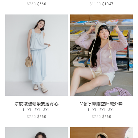
$750
$660
$1190
$1047
涼感皺皺鬆緊雙層背心
V領冰絲鏤空針織外套
L
XL
2XL
3XL
L
XL
2XL
3XL
$750
$660
$750
$660