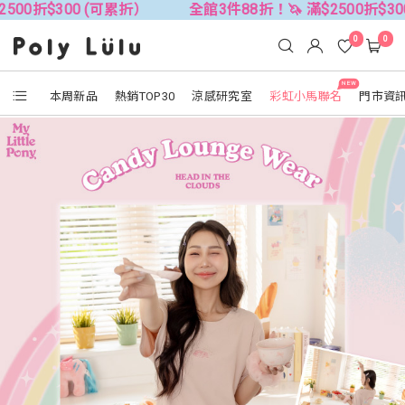
0 (可累折）
全館3件88折！🦄 滿$2500折$300 (可累折）
0
0
NEW
本周新品
熱銷TOP30
涼感研究室
彩虹小馬聯名
門市資