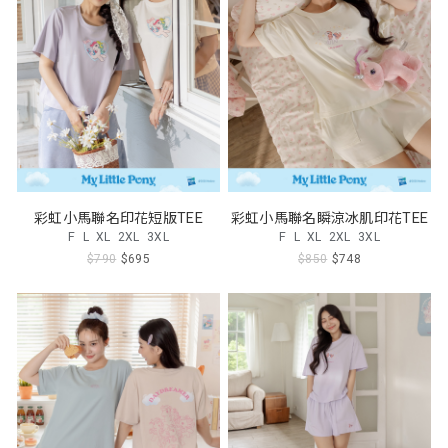
彩虹小馬聯名印花短版TEE
彩虹小馬聯名瞬涼冰肌印花TEE
F
L
XL
2XL
3XL
F
L
XL
2XL
3XL
$790
$695
$850
$748