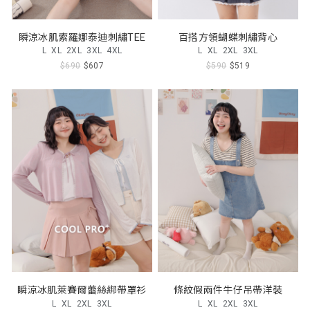
瞬涼冰肌索羅娜泰迪刺繡TEE
百搭方領蝴蝶刺繡背心
L
XL
2XL
3XL
4XL
L
XL
2XL
3XL
$690
$607
$590
$519
瞬涼冰肌萊賽爾蕾絲綁帶罩衫
條紋假兩件牛仔吊帶洋裝
L
XL
2XL
3XL
L
XL
2XL
3XL