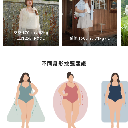
空空 170cm / 82kg
上身2XL 下身XL
蘭蘭 160cm / 71kg / L
不同身形挑選建議