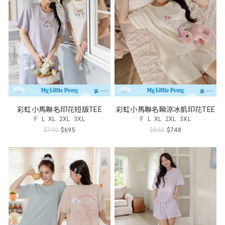
彩虹小馬聯名印花短版TEE
彩虹小馬聯名瞬涼冰肌印花TEE
F
L
XL
2XL
3XL
F
L
XL
2XL
3XL
$790
$695
$850
$748