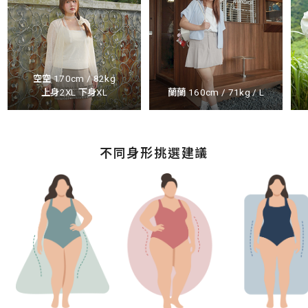
空空 170cm / 82kg
上身2XL 下身XL
蘭蘭 160cm / 71kg / L
不同身形挑選建議