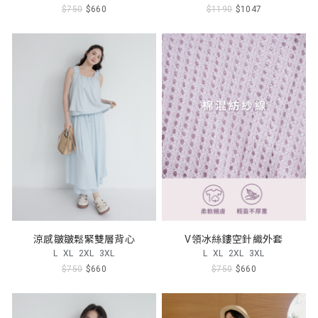
$750
$660
$1190
$1047
涼感皺皺鬆緊雙層背心
V領冰絲鏤空針織外套
L
XL
2XL
3XL
L
XL
2XL
3XL
$750
$660
$750
$660