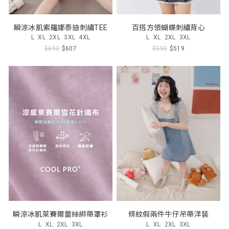
瞬涼冰肌索羅娜泰迪刺繡TEE
百搭方領蝴蝶刺繡背心
L
XL
2XL
3XL
4XL
L
XL
2XL
3XL
$690
$607
$590
$519
瞬涼冰肌萊賽爾蕾絲綁帶罩衫
條紋假兩件牛仔吊帶洋裝
L
XL
2XL
3XL
L
XL
2XL
3XL