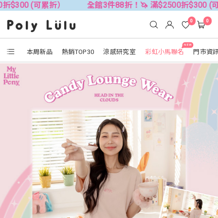
可累折）
全館3件88折！🦄 滿$2500折$300 (可累折）
0
0
NEW
本周新品
熱銷TOP30
涼感研究室
彩虹小馬聯名
門市資