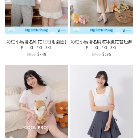
彩虹小馬聯名印花TEE(附髮圈)
彩虹小馬聯名瞬涼冰肌花苞短褲
F
L
XL
2XL
3XL
F
L
XL
2XL
3XL
$850
$748
$790
$695