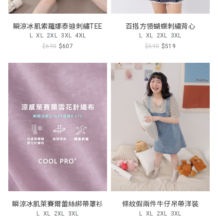
瞬涼冰肌索羅娜泰迪刺繡TEE
百搭方領蝴蝶刺繡背心
L
XL
2XL
3XL
4XL
L
XL
2XL
3XL
$690
$607
$590
$519
瞬涼冰肌萊賽爾蕾絲綁帶罩衫
條紋假兩件牛仔吊帶洋裝
L
XL
2XL
3XL
L
XL
2XL
3XL