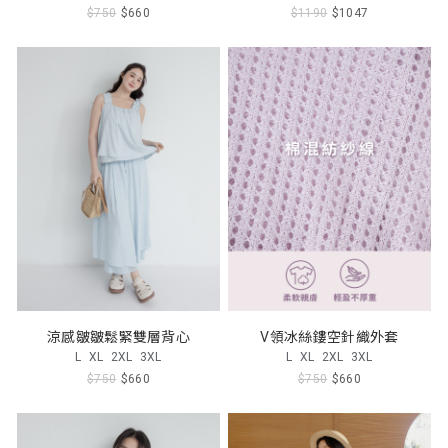
$750
$660
$1190
$1047
涼感皺皺鬆緊雙層背心
V領冰絲鏤空針織外套
L
XL
2XL
3XL
L
XL
2XL
3XL
$750
$660
$750
$660