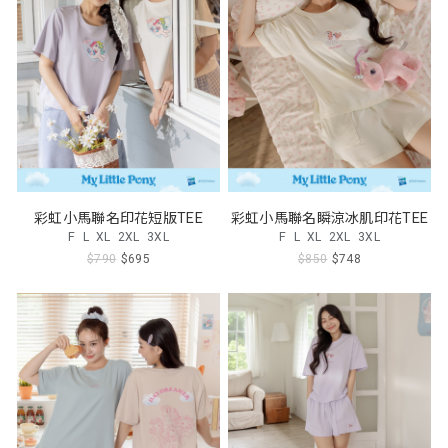
彩虹小馬聯名印花短版TEE
彩虹小馬聯名瞬涼冰肌印花TEE
F
L
XL
2XL
3XL
F
L
XL
2XL
3XL
$790
$695
$850
$748