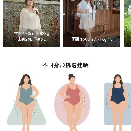
空空 170cm / 82kg
上身2XL 下身XL
蘭蘭 160cm / 71kg / L
不同身形挑選建議