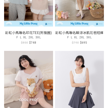
彩虹小馬聯名印花TEE(附髮圈)
彩虹小馬聯名瞬涼冰肌花苞短褲
F
L
XL
2XL
3XL
F
L
XL
2XL
3XL
$850
$748
$790
$695