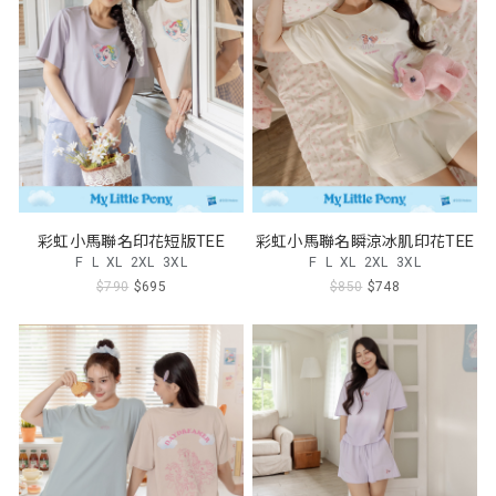
彩虹小馬聯名印花短版TEE
彩虹小馬聯名瞬涼冰肌印花TEE
F
L
XL
2XL
3XL
F
L
XL
2XL
3XL
$790
$695
$850
$748