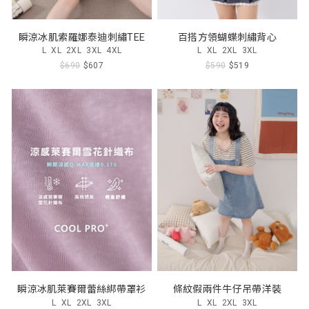
瞬涼冰肌索羅娜泰迪刺繡TEE
百搭方領蝴蝶刺繡背心
L
XL
2XL
3XL
4XL
L
XL
2XL
3XL
$690
$607
$590
$519
瞬涼冰肌萊賽爾蕾絲綁帶罩衫
條紋假兩件牛仔吊帶洋裝
L
XL
2XL
3XL
L
XL
2XL
3XL