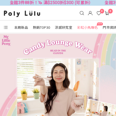
88折！🦄 滿$2500折$300 (可累折）
全館3件88折！🦄 
0
0
NEW
本周新品
熱銷TOP30
涼感研究室
彩虹小馬聯名
門市資