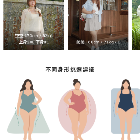
空空 170cm / 82kg
上身2XL 下身XL
蘭蘭 160cm / 71kg / L
不同身形挑選建議