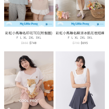
彩虹小馬聯名印花TEE(附髮圈)
彩虹小馬聯名瞬涼冰肌花苞短褲
F
L
XL
2XL
3XL
F
L
XL
2XL
3XL
$850
$748
$790
$695