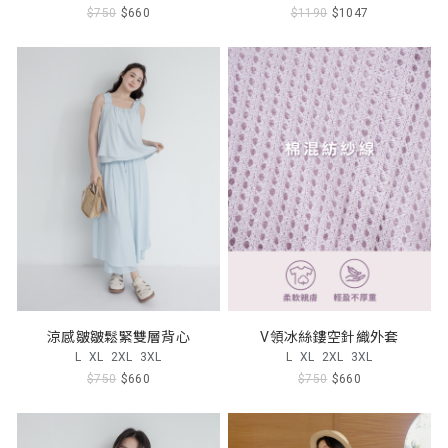
$750
$660
$1190
$1047
涼感皺皺鬆緊雙層背心
V領冰絲鏤空針織外套
L
XL
2XL
3XL
L
XL
2XL
3XL
$750
$660
$750
$660