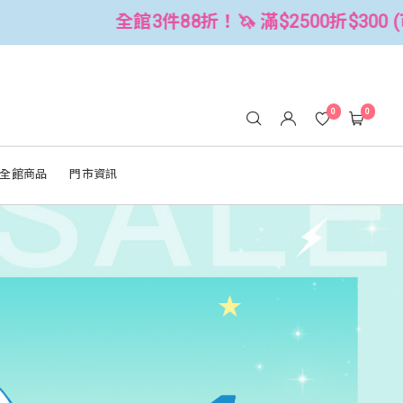
 滿$2500折$300 (可累折）
全館3
0
0
全館商品
門市資訊