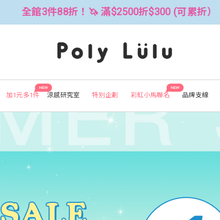
00折$300 (可累折）
全館3件88折！
NEW
NEW
加1元多1件
涼感研究室
特別企劃
彩虹小馬聯名
品牌支線