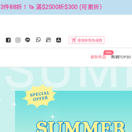
0 (可累折）
全館3件88折！🦄 滿$25
NEW
最新商品
熱銷TOP30