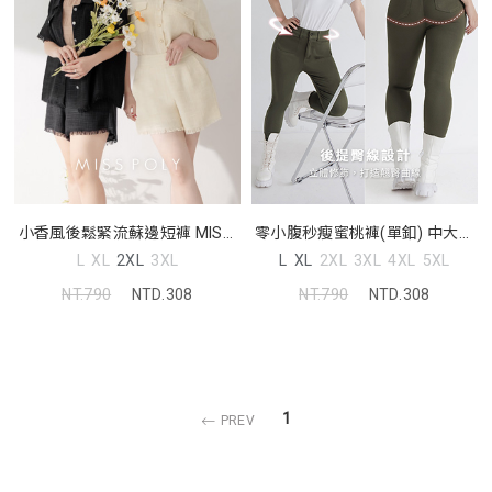
小香風後鬆緊流蘇邊短褲 MISS.
零小腹秒瘦蜜桃褲(單釦) 中大尺
中大尺碼褲子
碼褲子
L
XL
2XL
3XL
L
XL
2XL
3XL
4XL
5XL
NT.790
NTD.308
NT.790
NTD.308
1
PREV