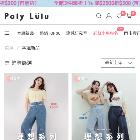
300 (可累折）
全館3件88折！🦄 滿$2500折$300 (可累
0
0
NEW
本周新品
熱銷TOP30
涼感研究室
彩虹小馬聯名
門市資
首頁
本週新品
進階篩選