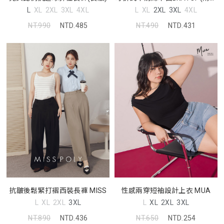
墊) Pobra
L
XL
2XL
3XL
4XL
L
XL
2XL
3XL
4XL
NT.990
NTD.485
NT.490
NTD.431
抗皺後鬆緊打褶西裝長褲 MISS
性感兩穿短袖設計上衣 MUA
L
XL
2XL
3XL
L
XL
2XL
3XL
NT.890
NTD.436
NT.650
NTD.254