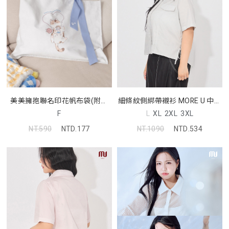
細條紋側綁帶襯衫 MORE U 中大
美美擁抱聯名印花帆布袋(附絲
尺碼上衣
巾)
L
XL
2XL
3XL
F
NT.1090
NTD.534
NT.590
NTD.177