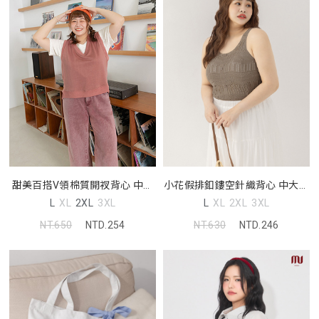
小花假排釦鏤空針織背心 中大尺
甜美百搭V領棉質開衩背心 中大
碼上衣
尺碼上衣
L
XL
2XL
3XL
L
XL
2XL
3XL
NT.630
NTD.246
NT.650
NTD.254