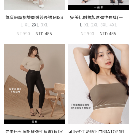
氣質細壓褶雙層透紗長裙 MISS
完美比例抗起球彈性長褲(一般
版)
L
XL
2XL
3XL
L
XL
2XL
3XL
4XL
NT.990
NTD.485
NT.990
NTD.485
完美比例抗起球彈性長褲(長版)
可拆式牛奶絲平口BRATOP(附胸