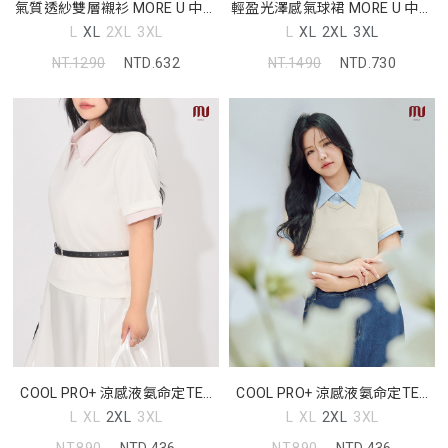
氣質透紗雙層襯衫 MORE U 中大
輕盈光澤感氣球裙 MORE U 中大
尺碼上衣
尺碼裙子
L
XL
2XL
3XL
L
XL
2XL
3XL
NT.1290
NTD.632
NT.1490
NTD.730
COOL PRO+ 涼感液氨命定TEE
COOL PRO+ 涼感液氨命定TEE
MORE U 中大尺碼上衣
MORE U 中大尺碼上衣
L
XL
2XL
3XL
L
XL
2XL
3XL