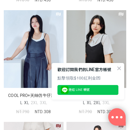
NT.890
NTD.436
NT.890
NTD.436
歡迎訂閱我們的LINE官方帳號
點擊領取$100紅利金💌
連結 LINE 帳號
COOL PRO+天絲仿牛仔背心
COOL PRO+天絲仿牛仔背心
MORE U 中大尺碼上衣
MORE U 中大尺碼上衣
L
XL
2XL
3XL
L
XL
2XL
3XL
NT.790
NTD.308
NT.790
NTD.308