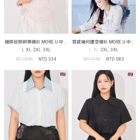
細條紋側綁帶襯衫 MORE U 中大
質感幾何鏤空襯衫 MORE U 中大
尺碼上衣
尺碼上衣
L
XL
2XL
3XL
L
XL
2XL
3XL
NT.1090
NTD.534
NT.1190
NTD.583