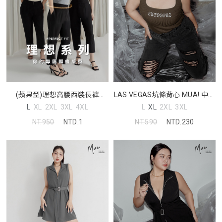
(蘋果型)理想高腰西裝長褲
LAS VEGAS坑條背心 MUA! 中大
MISS. 中大尺碼褲子
尺碼上衣
L
XL
2XL
3XL
4XL
L
XL
2XL
3XL
NT.950
NTD.1
NT.590
NTD.230