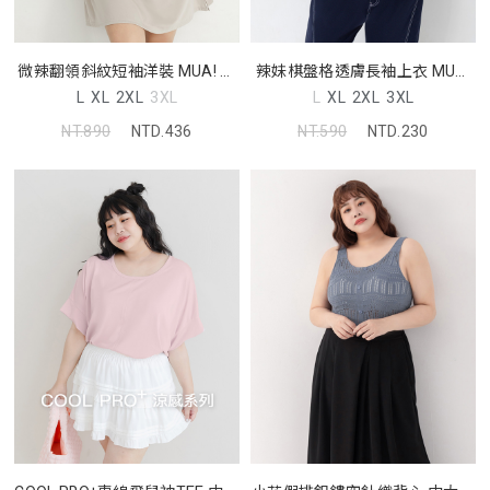
微辣翻領斜紋短袖洋裝 MUA! 中
辣妹棋盤格透膚長袖上衣 MUA!
大尺碼洋裝
中大尺碼上衣
L
XL
2XL
3XL
L
XL
2XL
3XL
NT.890
NTD.436
NT.590
NTD.230