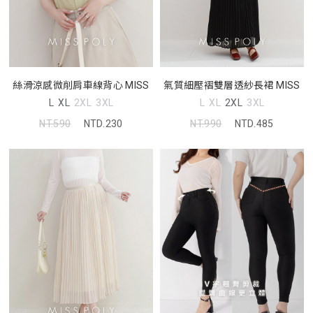
絲滑涼感微削肩車線背心 MISS
氣質細壓褶雙層透紗長裙 MISS
L
XL
2XL
3XL
L
XL
2XL
3XL
NT.590
NTD.230
NT.990
NTD.485