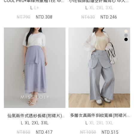
COOL PRO+車線飛鼠袖TEE 中大
小花假排釦鏤空針織背心 中大尺
尺碼上衣
碼上衣
L
L+
L
XL
2XL
3XL
NT.790
NTD.308
NT.630
NTD.246
多層次真兩件斜紋寬褲(附裙片)
仙氣兩件式透紗長裙(附裙片)
中大尺碼褲子
MISS. 中大尺碼裙子
L
XL
2XL
3XL
L
XL
2XL
3XL
NT.1050
NTD.515
NT.850
NTD.417