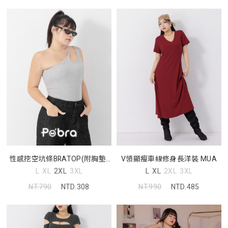
性感挖空坑條BRATOP(附胸墊)
V領顯瘦車線修身長洋裝 MUA
Pobra
L
XL
2XL
3XL
L
XL
2XL
3XL
NT.790
NTD.308
NT.990
NTD.485