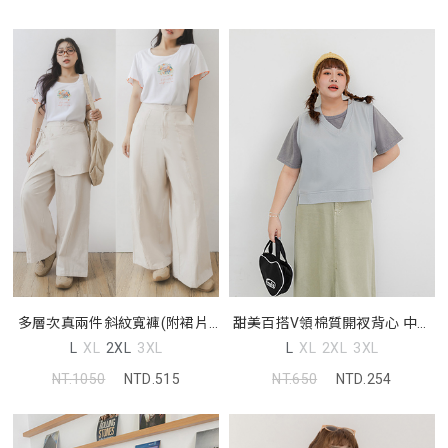
多層次真兩件斜紋寬褲(附裙片)
甜美百搭V領棉質開衩背心 中大
中大尺碼褲子
尺碼上衣
L
XL
2XL
3XL
L
XL
2XL
3XL
NT.1050
NTD.515
NT.650
NTD.254