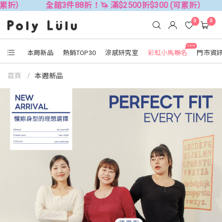
折！🦄 滿$2500折$300 (可累折）
全館3件88折！🦄 滿$
0
0
NEW
本周新品
熱銷TOP30
涼感研究室
彩虹小馬聯名
門市資
首頁
本週新品