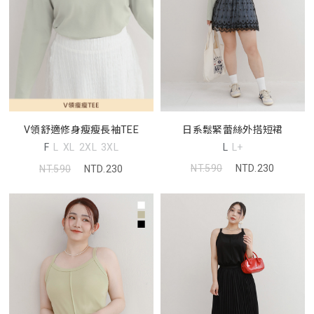
日系鬆緊蕾絲外搭短裙
V領舒適修身瘦瘦長袖TEE
L
L+
F
L
XL
2XL
3XL
NT.590
NTD.230
NT.590
NTD.230