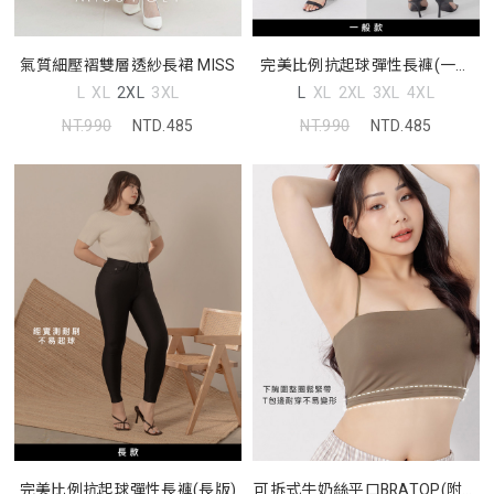
氣質細壓褶雙層透紗長裙 MISS
完美比例抗起球彈性長褲(一般
版)
L
XL
2XL
3XL
L
XL
2XL
3XL
4XL
NT.990
NTD.485
NT.990
NTD.485
完美比例抗起球彈性長褲(長版)
可拆式牛奶絲平口BRATOP(附胸