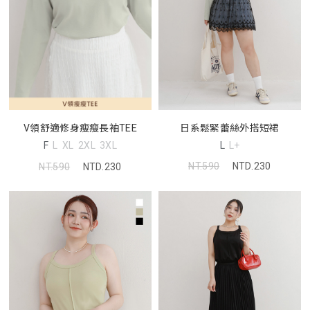
日系鬆緊蕾絲外搭短裙
V領舒適修身瘦瘦長袖TEE
L
L+
F
L
XL
2XL
3XL
NT.590
NTD.230
NT.590
NTD.230