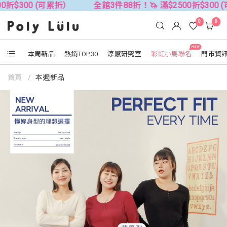
可累折）
全館3件88折！🦄 滿$2500折$300 (可累折）
0
0
NEW
本周新品
熱銷TOP30
涼感研究室
彩虹小馬聯名
門市資
首頁
本週新品