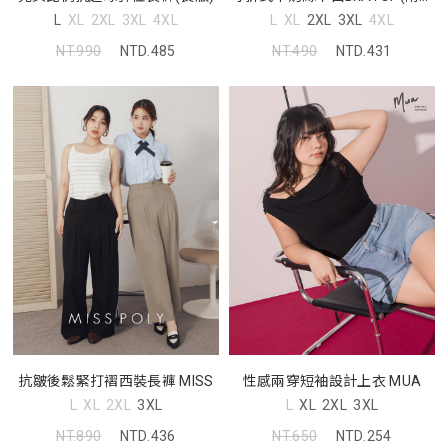
墊) Pobra
L
XL
2XL
3XL
4XL
L
XL
2XL
3XL
4XL
NT.990
NTD.485
NT.490
NTD.431
抗皺後鬆緊打褶西裝長褲 MISS
性感兩穿短袖設計上衣 MUA
L
XL
2XL
3XL
L
XL
2XL
3XL
NT.890
NTD.436
NT.650
NTD.254