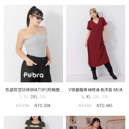
性感挖空坑條BRATOP(附胸墊)
V領顯瘦車線修身長洋裝 MUA
Pobra
L
XL
2XL
3XL
L
XL
2XL
3XL
NT.790
NTD.308
NT.990
NTD.485