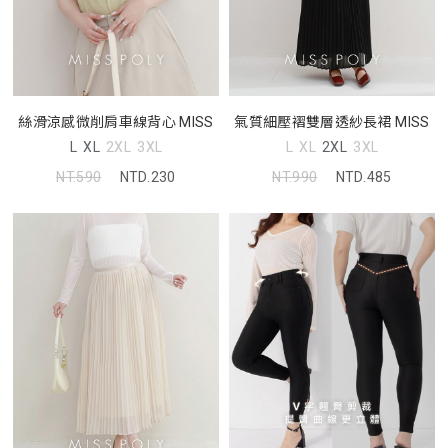
絲滑涼感微削肩車線背心 MISS
氣質細壓褶雙層透紗長裙 MISS
L
XL
2XL
3XL
L
XL
2XL
3XL
NT.590
NTD.230
NT.990
NTD.485