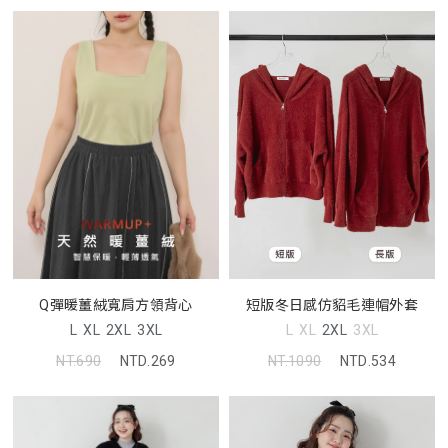
短版冬日感仿貂毛連帽外套
Q彈暖薑絨寬肩方領背心
L
XL
2XL
3XL
L
XL
2XL
3XL
NT.1090
NTD.534
NT.690
NTD.269