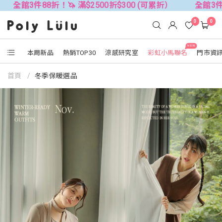
88折！🦄 滿$2500折$300 (可累折）
全館3件88折！🦄 
0
0
NEW
本周新品
熱銷TOP30
涼感研究室
彩虹小馬聯名
門市資
首頁
冬季保暖選品