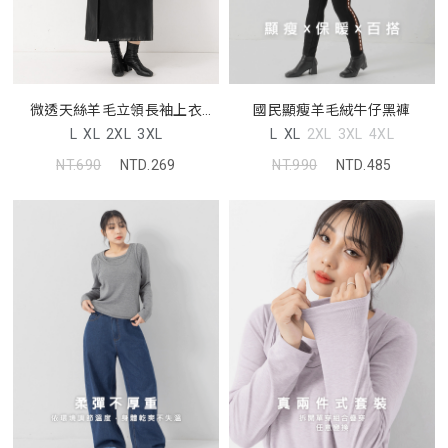
微透天絲羊毛立領長袖上衣
國民顯瘦羊毛絨牛仔黑褲
MUA
L
XL
2XL
3XL
L
XL
2XL
3XL
4XL
NT.690
NTD.269
NT.990
NTD.485