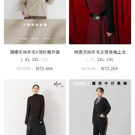
親膚天絲羊毛V領針織外套
微透天絲羊毛立領長袖上衣
MUA
L
XL
2XL
3XL
L
XL
2XL
3XL
NT.950
NTD.466
NT.690
NTD.269