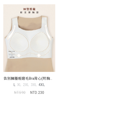
告別臃腫輕磨毛Bra背心(附胸墊)
Pobra
L
XL
2XL
3XL
4XL
NT.590
NTD.230