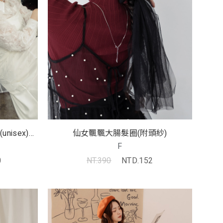
isex)
仙女飄飄大腸髮圈(附頭紗)
F
0
NT.390
NTD.152