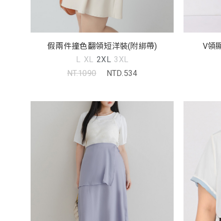
假兩件撞色翻領短洋裝(附綁帶)
V領
L
XL
2XL
3XL
NT.1090
NTD.534