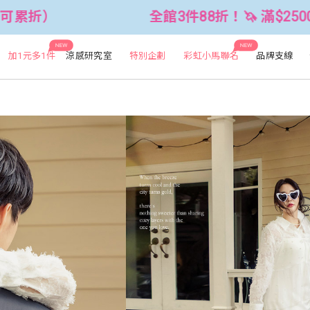
全館3件88折！🦄 滿$2500折$300 (可累折）
NEW
NEW
加1元多1件
涼感研究室
特別企劃
彩虹小馬聯名
品牌支線