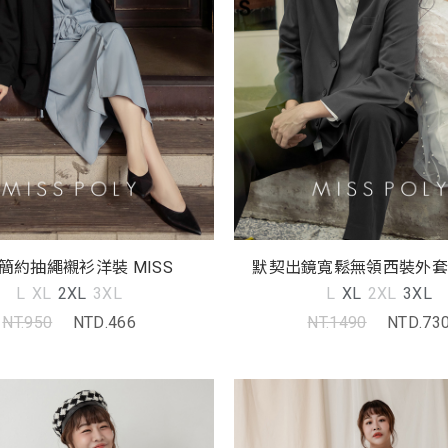
簡約抽繩襯衫洋裝 MISS
默契出鏡寬鬆無領西裝外套(un
MISS
L
XL
2XL
3XL
L
XL
2XL
3XL
NT.950
NTD.466
NT.1490
NTD.73