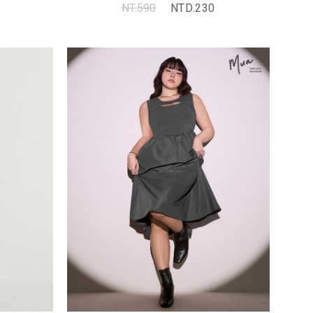
NT.590
NTD.230