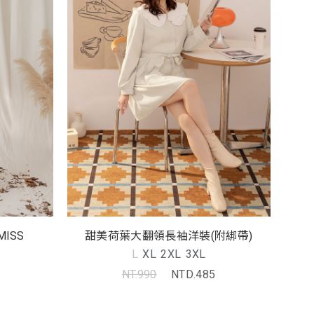
ISS
甜美荷葉大翻領長袖洋裝(附綁帶)
L
XL
2XL
3XL
NT.990
NTD.485