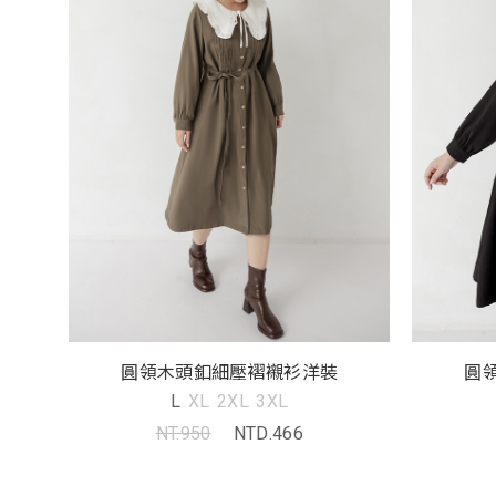
圓領木頭釦細壓褶襯衫洋裝
圓
L
XL
2XL
3XL
NT.950
NTD.466