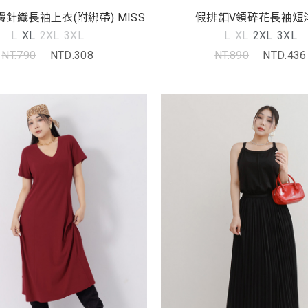
針織長袖上衣(附綁帶) MISS
假排釦V領碎花長袖短
L
XL
2XL
3XL
L
XL
2XL
3XL
NT.790
NTD.308
NT.890
NTD.436