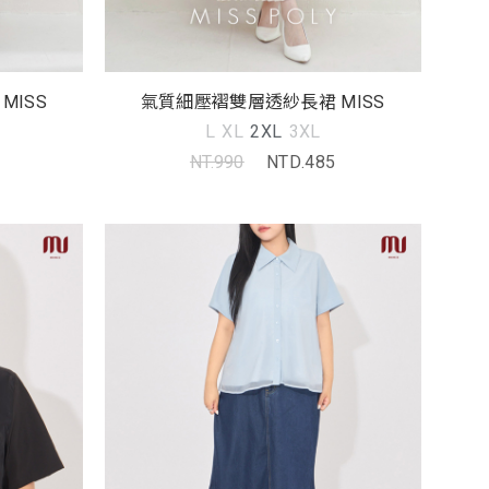
MISS
氣質細壓褶雙層透紗長裙 MISS
L
XL
2XL
3XL
NT.990
NTD.485