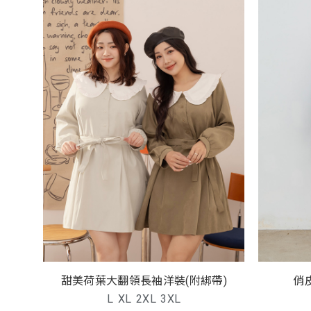
甜美荷葉大翻領長袖洋裝(附綁帶)
俏
L
XL
2XL
3XL