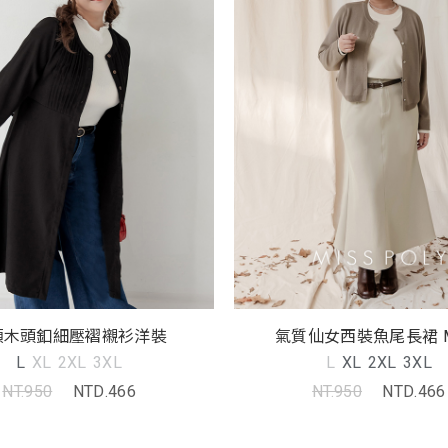
領木頭釦細壓褶襯衫洋裝
氣質仙女西裝魚尾長裙 M
L
XL
2XL
3XL
L
XL
2XL
3XL
NT.950
NTD.466
NT.950
NTD.466