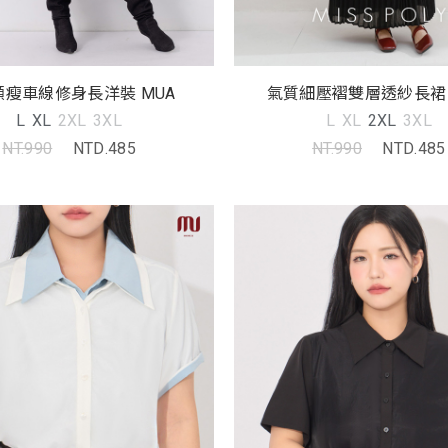
顯瘦車線修身長洋裝 MUA
氣質細壓褶雙層透紗長裙 
L
XL
2XL
3XL
L
XL
2XL
3XL
NT.990
NTD.485
NT.990
NTD.485