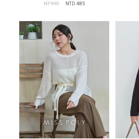
NT.990
NTD.485