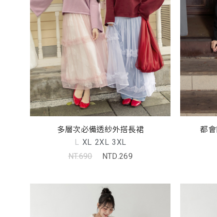
多層次必備透紗外搭長裙
都會
L
XL
2XL
3XL
NT.690
NTD.269